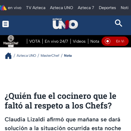
en vivo
TV Azteca
Azteca UNO
Azteca 7
Deportes
Notic
VOTA
En vivo 24/7
Videos
Notas
En vivo Pre
En Vivo
Azteca UNO
MasterChef
Nota
¿Quién fue el cocinero que le
faltó al respeto a los Chefs?
Claudia Lizaldi afirmó que mañana se dará
solución a la situación ocurrida esta noche