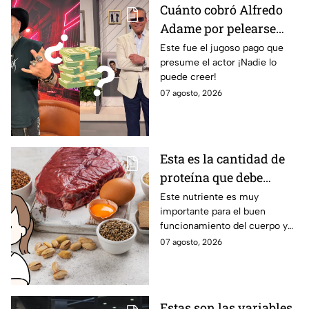
Cuánto cobró Alfredo
Adame por pelearse
con Carlos Trejo en
Este fue el jugoso pago que
presume el actor ¡Nadie lo
Ring Royale
puede creer!
07 agosto, 2026
Esta es la cantidad de
proteína que debe
consumir una mujer
Este nutriente es muy
importante para el buen
mayor de 50 para
funcionamiento del cuerpo y
mantener el músculo
se deben ingerir de manera
07 agosto, 2026
externa.
Estas son las variables