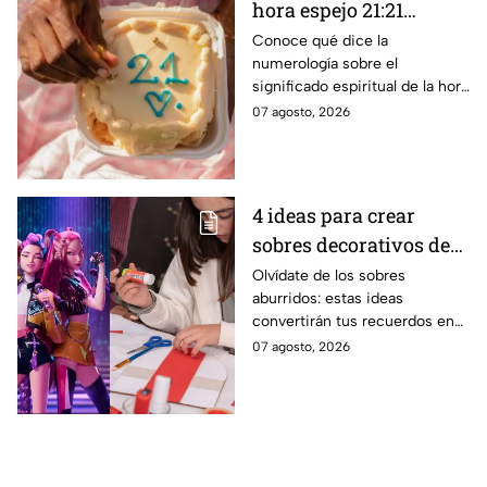
hora espejo 21:21
constantemente según
Conoce qué dice la
numerología sobre el
la numerología?
significado espiritual de la hora
espejo 21:21, un mensaje
07 agosto, 2026
especial que ha sido enviado
por tus ánfeles guardianes
4 ideas para crear
sobres decorativos de
Huntrix para guardar
Olvídate de los sobres
aburridos: estas ideas
cartas y stickers
convertirán tus recuerdos en
un accesorio digno de una fan
07 agosto, 2026
de K-Pop Demon Hunters