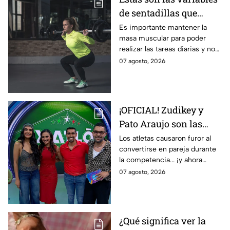
de sentadillas que
debes elegir después de
Es importante mantener la
masa muscular para poder
los 50, según los
realizar las tareas diarias y no
entrenadores
sufrir sarcopenia.
07 agosto, 2026
¡OFICIAL! Zudikey y
Pato Araujo son las
primeras leyendas
Los atletas causaron furor al
convertirse en pareja durante
CONFIRMADAS para la
la competencia... ¡y ahora
décima temporada de
vuelven a ella cuatro años
07 agosto, 2026
Exatlón México
después!
¿Qué significa ver la