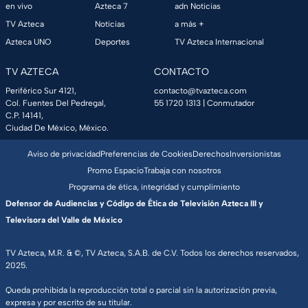
en vivo
Azteca 7
adn Noticias
TV Azteca
Noticias
a más +
Azteca UNO
Deportes
TV Azteca Internacional
TV AZTECA
CONTACTO
Periférico Sur 4121,
contacto@tvazteca.com
Col. Fuentes Del Pedregal,
55 1720 1313
| Conmutador
C.P. 14141,
Ciudad De México, México.
Aviso de privacidad
Preferencias de Cookies
Derechos
Inversionistas
Promo Espacio
Trabaja con nosotros
Programa de ética, integridad y cumplimiento
Defensor de Audiencias y Código de Ética de Televisión Azteca III y
Televisora del Valle de México
TV Azteca, M.R. & ©, TV Azteca, S.A.B. de C.V. Todos los derechos reservados,
2025.
Queda prohibida la reproducción total o parcial sin la autorización previa,
expresa y por escrito de su titular.