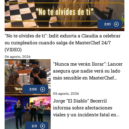
2:01
"No te olvides de ti": Ixdit exhorta a Claudia a celebrar
su cumpleaños cuando salga de MasterChef 24/7
(VIDEO)
06 agosto, 2026
"Nunca me verán llorar": Lancer
asegura que nadie verá su lado
más sensible en MasterChef
24/7 (VIDEO)
2:00
06 agosto, 2026
Jorge "El Diablo" Becerril
informa sobre afectaciones
viales y un incidente fatal en
Azcapotzalco
2:11