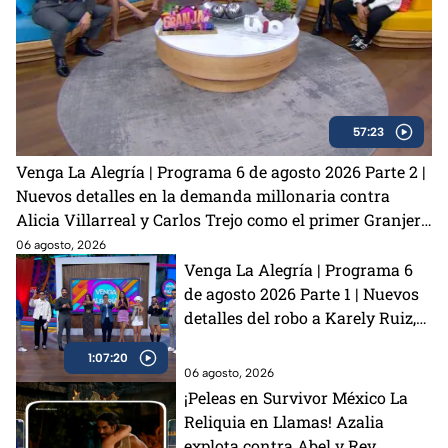
57:23
Venga La Alegría | Programa 6 de agosto 2026 Parte 2 |
Nuevos detalles en la demanda millonaria contra
Alicia Villarreal y Carlos Trejo como el primer Granjero
confirmado para La Granja VIP 2
06 agosto, 2026
Venga La Alegría | Programa 6
de agosto 2026 Parte 1 | Nuevos
detalles del robo a Karely Ruiz,
la receta de estofado de res y
1:07:20
cómo prevenir estafas
06 agosto, 2026
¡Peleas en Survivor México La
Reliquia en Llamas! Azalia
explota contra Abel y Rey