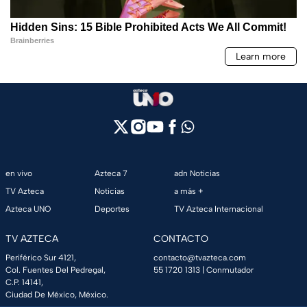
en vivo
Azteca 7
adn Noticias
TV Azteca
Noticias
a más +
Azteca UNO
Deportes
TV Azteca Internacional
TV AZTECA
CONTACTO
Periférico Sur 4121,
contacto@tvazteca.com
Col. Fuentes Del Pedregal,
55 1720 1313
| Conmutador
C.P. 14141,
Ciudad De México, México.