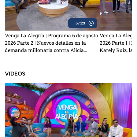
57:23
Venga La Alegría | Programa 6 de agosto
Venga La Alegrí
2026 Parte 2 | Nuevos detalles en la
2026 Parte 1 | N
demanda millonaria contra Alicia
Karely Ruiz, la 
Villarreal y Carlos Trejo como el primer
y cómo prevenir
Granjero confirmado para La Granja VIP
2
VIDEOS