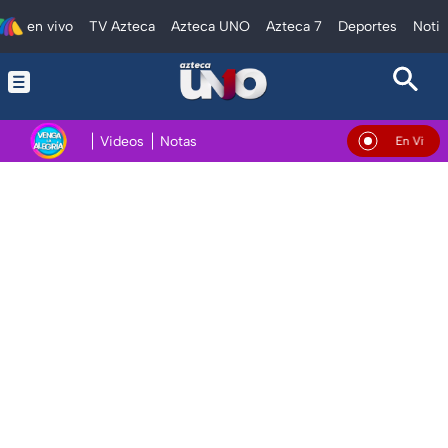
en vivo
TV Azteca
Azteca UNO
Azteca 7
Deportes
Notic
Videos
Notas
En Vivo