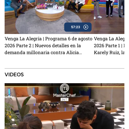
57:23
Venga La Alegría | Programa 6 de agosto
Venga La Alegrí
2026 Parte 2 | Nuevos detalles en la
2026 Parte 1 | N
demanda millonaria contra Alicia
Karely Ruiz, la 
Villarreal y Carlos Trejo como el primer
y cómo prevenir
Granjero confirmado para La Granja VIP
2
VIDEOS