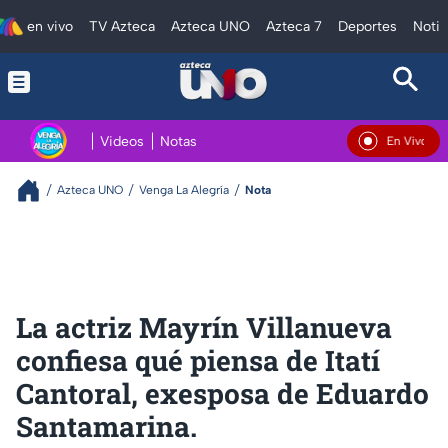
en vivo
TV Azteca
Azteca UNO
Azteca 7
Deportes
Notic
Videos
Notas
En Vivo
Azteca UNO
Venga La Alegría
Nota
La actriz Mayrín Villanueva
confiesa qué piensa de Itatí
Cantoral, exesposa de Eduardo
Santamarina.