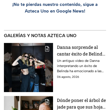
¡No te pierdas nuestro contenido, sigue a
Azteca Uno en Google News!
GALERÍAS Y NOTAS AZTECA UNO
Danna sorprende al
cantar éxito de Belinda
en un video inédito y
Un antiguo video de Danna
interpretando un éxito de
ella no tarda en
Belinda ha emocionado a las
reaccionar
seguidores de ambas artistas.
06 agosto, 2026
Dónde poner el árbol de
jade para que sus hojas