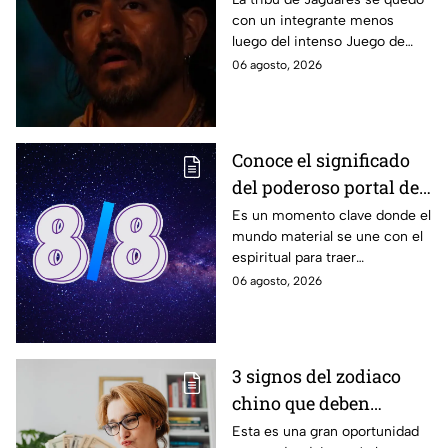
con un integrante menos
Survivor México La
luego del intenso Juego de
Reliquia en Llamas
Extinción disputado el
06 agosto, 2026
miércoles
Conoce el significado
del poderoso portal de
la Puerta del León 2026
Es un momento clave donde el
mundo material se une con el
espiritual para traer
enseñanzas.
06 agosto, 2026
3 signos del zodiaco
chino que deben
manifestar abundancia
Esta es una gran oportunidad