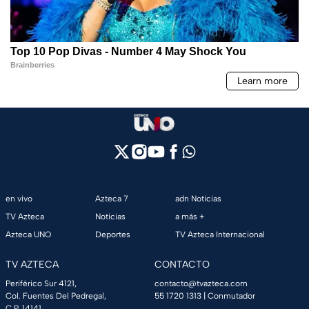
en vivo
Azteca 7
adn Noticias
TV Azteca
Noticias
a más +
Azteca UNO
Deportes
TV Azteca Internacional
TV AZTECA
CONTACTO
Periférico Sur 4121,
contacto@tvazteca.com
Col. Fuentes Del Pedregal,
55 1720 1313
| Conmutador
C.P. 14141,