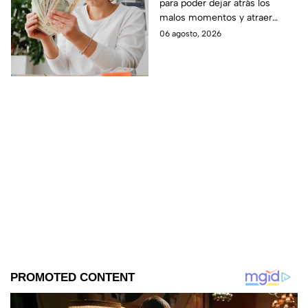
para poder dejar atrás los
antes del 12 de agosto
malos momentos y atraer
buena energía.
06 agosto, 2026