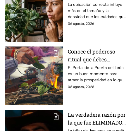
crezcan grandes y
La ubicación correcta influye
más en el tamaño y la
frondosas
densidad que los cuidados que
se le dan
06 agosto, 2026
Conoce el poderoso
ritual que debes
realizar en el Portal 8/8
El Portal de la Puerta del León
es un buen momento para
atraer la prosperidad en lo que
queda del año.
06 agosto, 2026
La verdadera razón por
la que fue ELIMINADO
Rey Grupero de
La tribu de Jaguares se quedó