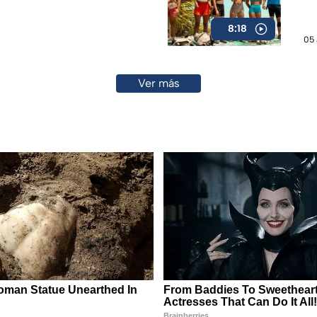
8:18
05 
Ver más