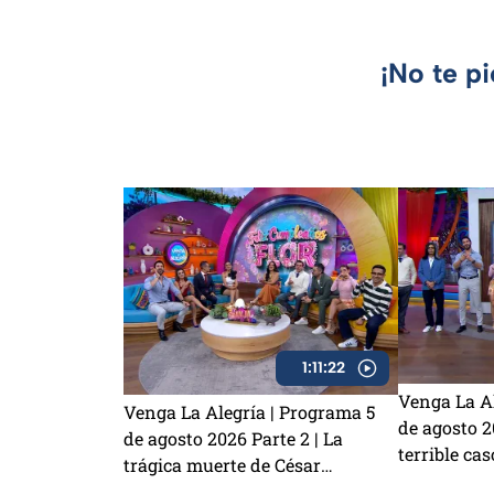
¡No te p
1:11:22
Venga La Al
Venga La Alegría | Programa 5
de agosto 20
de agosto 2026 Parte 2 | La
terrible cas
trágica muerte de César
¿Laura Zap
Gastélum, la emoción del Sin