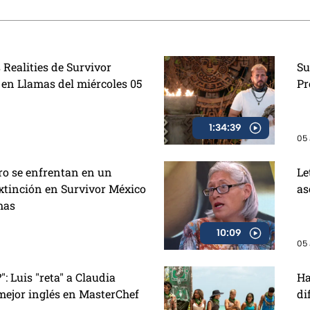
 Kunno? y la visita
Zaa
 Realities de Survivor
Su
 en Llamas del miércoles 05
Pr
1:34:39
05 
ro se enfrentan en un
Le
xtinción en Survivor México
as
mas
10:09
05 
: Luis "reta" a Claudia
Ha
mejor inglés en MasterChef
di