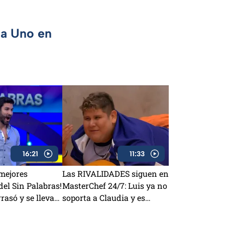
ca Uno en
16:21
11:33
 mejores
Las RIVALIDADES siguen en
el Sin Palabras!
MasterChef 24/7: Luis ya no
rasó y se lleva
soporta a Claudia y es
víctima de sabotajes con
Lancer