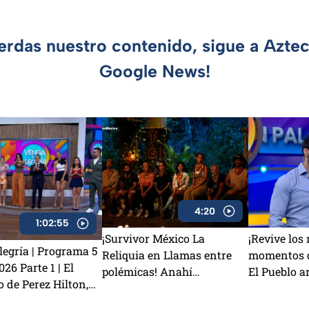
ierdas nuestro contenido, sigue a Azte
Google News!
4:20
1:02:55
¡Survivor México La
¡Revive los
egría | Programa 5
Reliquia en Llamas entre
momentos d
26 Parte 1 | El
polémicas! Anahí
El Pueblo ar
o de Perez Hilton,
TRAICIONA a Sebastián y
la victoria
ata podría
Rey Grupero es nominado