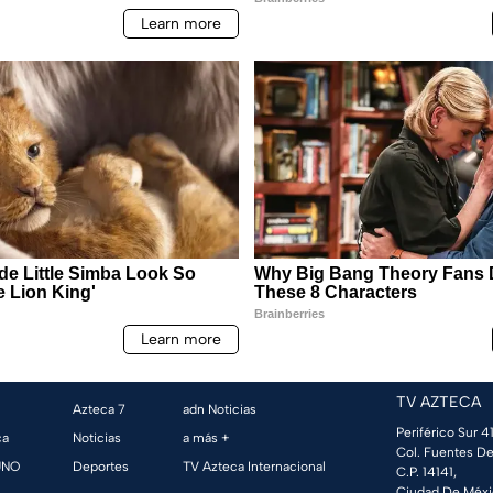
TV AZTECA
Azteca 7
adn Noticias
Periférico Sur 41
ca
Noticias
a más +
Col. Fuentes De
UNO
Deportes
TV Azteca Internacional
C.P. 14141,
Ciudad De Méxi