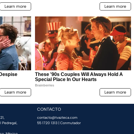
CONTACTO
21,
contacto@tvazteca.com
l Pedregal,
55 1720 1313
| Conmutador
co, México.