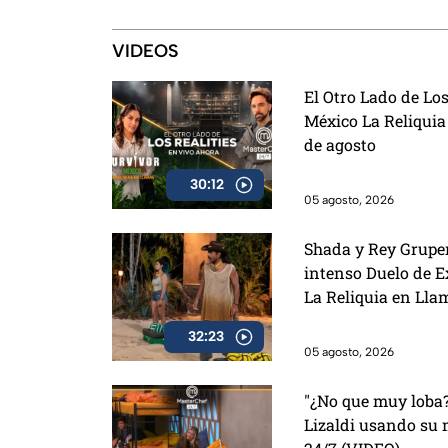
demandar a
Palabras y los primeros detalles
de Charlie 
de La Granja VIP 2
VIDEOS
El Otro Lado de Los
México La Reliquia
de agosto
30:12
05 agosto, 2026
Shada y Rey Grupe
intenso Duelo de E
La Reliquia en Lla
32:23
05 agosto, 2026
"¿No que muy loba?"
Lizaldi usando su 