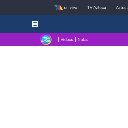
en vivo
TV Azteca
Aztec
Videos
Notas