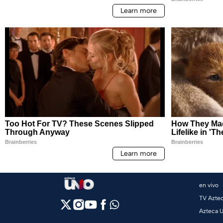
en vivo
TV Azte
Azteca 