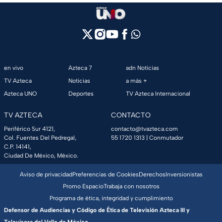
en vivo
Azteca 7
adn Noticias
TV Azteca
Noticias
a más +
Azteca UNO
Deportes
TV Azteca Internacional
TV AZTECA
CONTACTO
Periférico Sur 4121,
contacto@tvazteca.com
Col. Fuentes Del Pedregal,
55 1720 1313
| Conmutador
C.P. 14141,
Ciudad De México, México.
Aviso de privacidad
Preferencias de Cookies
Derechos
Inversionistas
Promo Espacio
Trabaja con nosotros
Programa de ética, integridad y cumplimiento
Defensor de Audiencias y Código de Ética de Televisión Azteca III y