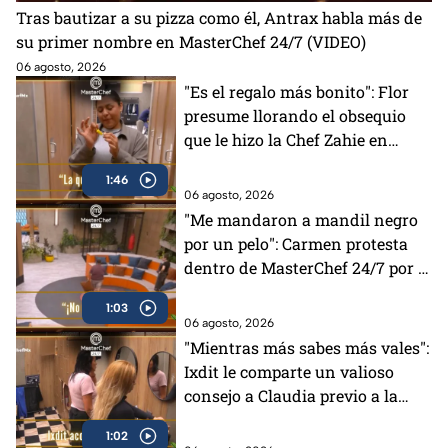
Tras bautizar a su pizza como él, Antrax habla más de
su primer nombre en MasterChef 24/7 (VIDEO)
06 agosto, 2026
"Es el regalo más bonito": Flor
presume llorando el obsequio
que le hizo la Chef Zahie en
MasterChef 24/7 (VIDEO)
1:46
06 agosto, 2026
"Me mandaron a mandil negro
por un pelo": Carmen protesta
dentro de MasterChef 24/7 por la
decisión de los Chefs
1:03
06 agosto, 2026
"Mientras más sabes más vales":
Ixdit le comparte un valioso
consejo a Claudia previo a la
gala de MasterChef 24/7 (VIDEO)
1:02