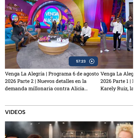
57:23
Venga La Alegría | Programa 6 de agosto
Venga La Alegrí
2026 Parte 2 | Nuevos detalles en la
2026 Parte 1 | N
demanda millonaria contra Alicia
Karely Ruiz, la 
Villarreal y Carlos Trejo como el primer
y cómo prevenir
Granjero confirmado para La Granja VIP
2
VIDEOS