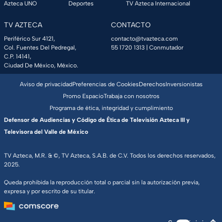
Azteca UNO
Deportes
TV Azteca Internacional
TV AZTECA
CONTACTO
Periférico Sur 4121,
contacto@tvazteca.com
Col. Fuentes Del Pedregal,
55 1720 1313
| Conmutador
C.P. 14141,
Ciudad De México, México.
Aviso de privacidad
Preferencias de Cookies
Derechos
Inversionistas
Promo Espacio
Trabaja con nosotros
Programa de ética, integridad y cumplimiento
Defensor de Audiencias y Código de Ética de Televisión Azteca III y
Televisora del Valle de México
TV Azteca, M.R. & ©, TV Azteca, S.A.B. de C.V. Todos los derechos reservados,
2025.
Queda prohibida la reproducción total o parcial sin la autorización previa,
expresa y por escrito de su titular.