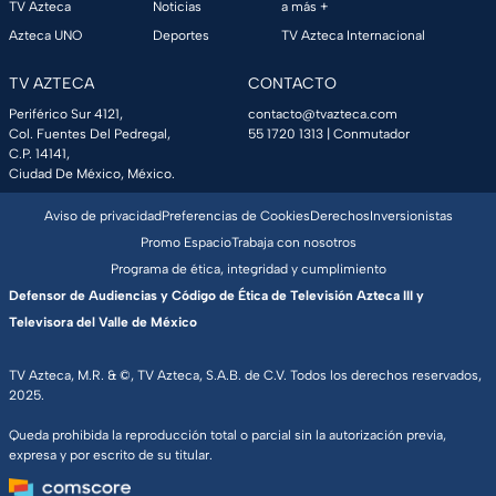
TV Azteca
Noticias
a más +
Azteca UNO
Deportes
TV Azteca Internacional
TV AZTECA
CONTACTO
Periférico Sur 4121,
contacto@tvazteca.com
Col. Fuentes Del Pedregal,
55 1720 1313
| Conmutador
C.P. 14141,
Ciudad De México, México.
Aviso de privacidad
Preferencias de Cookies
Derechos
Inversionistas
Promo Espacio
Trabaja con nosotros
Programa de ética, integridad y cumplimiento
Defensor de Audiencias y Código de Ética de Televisión Azteca III y
Televisora del Valle de México
TV Azteca, M.R. & ©, TV Azteca, S.A.B. de C.V. Todos los derechos reservados,
2025.
Queda prohibida la reproducción total o parcial sin la autorización previa,
expresa y por escrito de su titular.