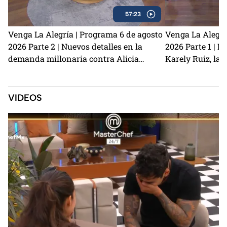
57:23
Venga La Alegría | Programa 6 de agosto
Venga La Alegrí
2026 Parte 2 | Nuevos detalles en la
2026 Parte 1 | N
demanda millonaria contra Alicia
Karely Ruiz, la 
Villarreal y Carlos Trejo como el primer
y cómo prevenir
Granjero confirmado para La Granja VIP
2
VIDEOS