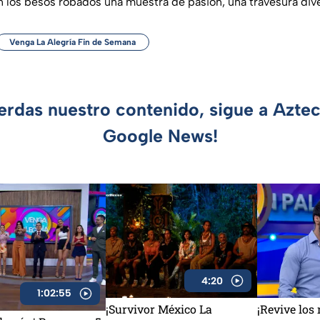
n los besos robados una muestra de pasión, una travesura div
Venga La Alegría Fin de Semana
ierdas nuestro contenido, sigue a Azte
Google News!
4:20
1:02:55
¡Survivor México La
¡Revive los