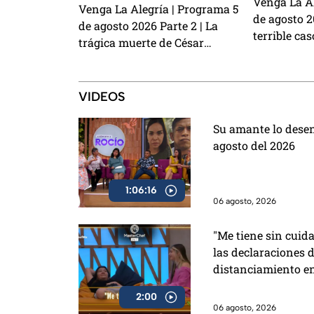
Venga La Al
Venga La Alegría | Programa 5
de agosto 20
de agosto 2026 Parte 2 | La
terrible cas
trágica muerte de César
¿Laura Zap
Gastélum, la emoción del Sin
demandar a
Palabras y los primeros detalles
de Charlie 
de La Granja VIP 2
VIDEOS
Su amante lo dese
agosto del 2026
1:06:16
06 agosto, 2026
"Me tiene sin cuid
las declaraciones d
distanciamiento e
2:00
06 agosto, 2026