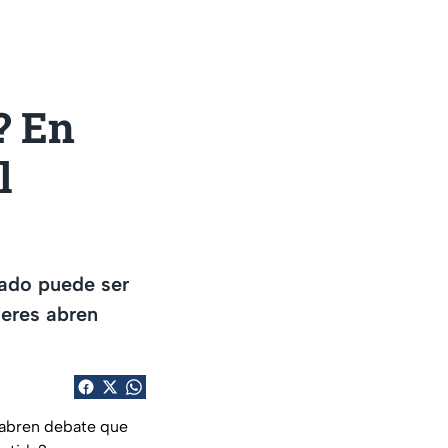
? En
l
bado puede ser
jeres abren
s abren debate que