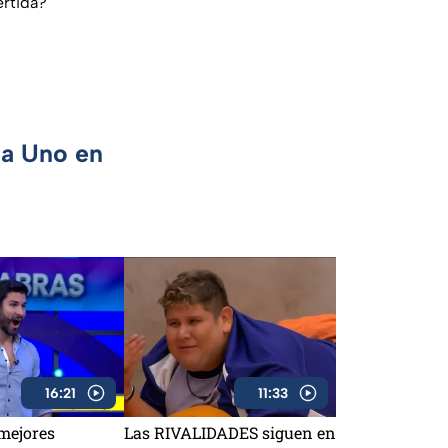
ertida?
ca Uno en
16:21
11:33
 mejores
Las RIVALIDADES siguen en