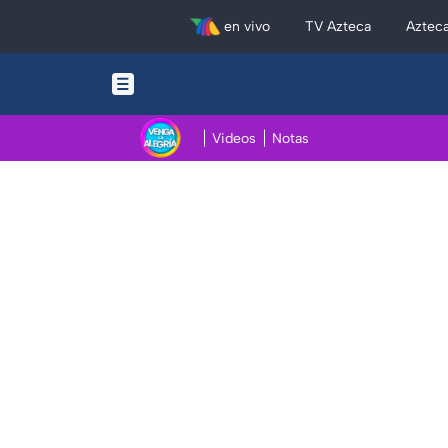
en vivo
TV Azteca
Aztec
Videos
Notas