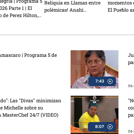
egría | Programa 5
Reliquia en Llamas entre
momentos d
26 Parte 1 | El
polémicas! Anahí
El Pueblo ar
o de Perez Hilton,
TRAICIONA a Sebastián y
la victoria
ata podría
Rey Grupero es nominado
 Kunno? y la visita
Zaa
nmascaro | Programa 5 de
Ju
pa
7:43
06 
ado": Las "Divas" minimizan
"N
e Michelle sobre su
co
n MasterChef 24/7 (VIDEO)
pa
8:07
06 