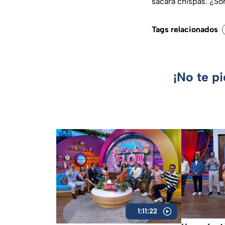
sacará chispas. ¿So
Tags relacionados
¡No te p
1:11:22