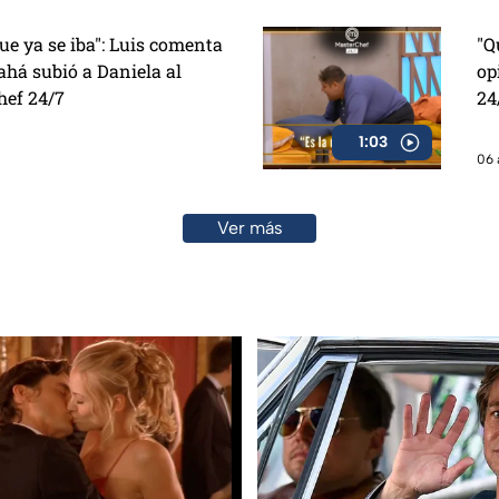
e ya se iba": Luis comenta
"Q
há subió a Daniela al
op
hef 24/7
24
1:03
06 
Ver más