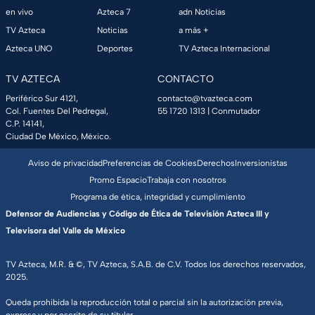
en vivo
Azteca 7
adn Noticias
TV Azteca
Noticias
a más +
Azteca UNO
Deportes
TV Azteca Internacional
TV AZTECA
CONTACTO
Periférico Sur 4121,
contacto@tvazteca.com
Col. Fuentes Del Pedregal,
55 1720 1313
| Conmutador
C.P. 14141,
Ciudad De México, México.
Aviso de privacidad
Preferencias de Cookies
Derechos
Inversionistas
Promo Espacio
Trabaja con nosotros
Programa de ética, integridad y cumplimiento
Defensor de Audiencias y Código de Ética de Televisión Azteca III y
Televisora del Valle de México
TV Azteca, M.R. & ©, TV Azteca, S.A.B. de C.V. Todos los derechos reservados,
2025.
Queda prohibida la reproducción total o parcial sin la autorización previa,