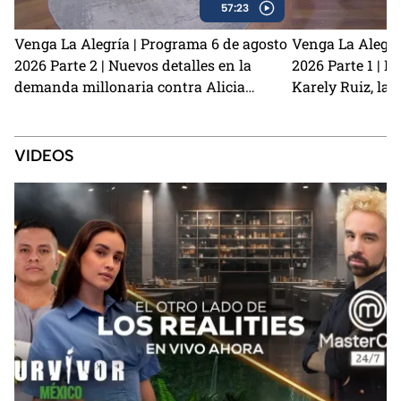
57:23
Venga La Alegría | Programa 6 de agosto
Venga La Alegrí
2026 Parte 2 | Nuevos detalles en la
2026 Parte 1 | N
demanda millonaria contra Alicia
Karely Ruiz, la 
Villarreal y Carlos Trejo como el primer
y cómo prevenir
Granjero confirmado para La Granja VIP
2
VIDEOS