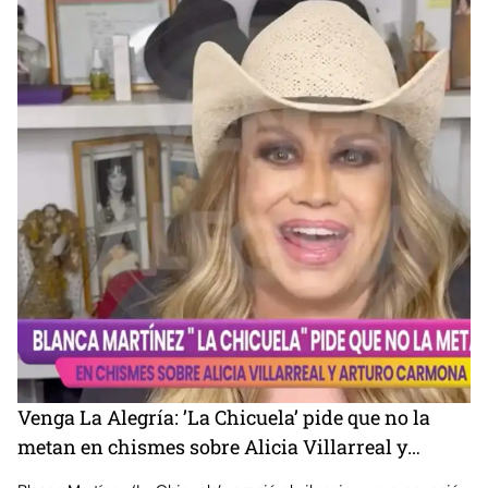
Venga La Alegría: ’La Chicuela’ pide que no la
metan en chismes sobre Alicia Villarreal y
Arturo Carmona