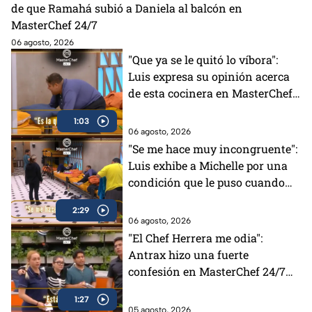
de que Ramahá subió a Daniela al balcón en
MasterChef 24/7
06 agosto, 2026
"Que ya se le quitó lo víbora":
Luis expresa su opinión acerca
de esta cocinera en MasterChef
24/7 (VIDEO)
1:03
06 agosto, 2026
"Se me hace muy incongruente":
Luis exhibe a Michelle por una
condición que le puso cuando
tenía el Pin Negro (VIDEO)
2:29
06 agosto, 2026
"El Chef Herrera me odia":
Antrax hizo una fuerte
confesión en MasterChef 24/7
(VIDEO)
1:27
05 agosto, 2026