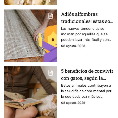
Adiós alfombras
tradicionales: estas son
las alternativas
Las nuevas tendencias se
inclinan por aquellas que se
modernas para colocar
pueden lavar más fácil y son
en tu piso
menos pesadas.
08 agosto, 2026
5 beneficios de convivir
con gatos, según la
ciencia
Estos animales contribuyen a
la salud física com mental por
lo que cada vez más se
recomienda su presencia.
08 agosto, 2026