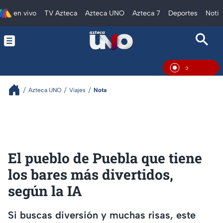
en vivo
TV Azteca
Azteca UNO
Azteca 7
Deportes
Notic
En Vivo
Azteca UNO
Viajes
Nota
El pueblo de Puebla que tiene
los bares más divertidos,
según la IA
Si buscas diversión y muchas risas, este