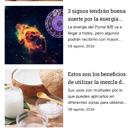
3 signos tendrán buena
suerte por la energía
del Portal del León
La energía del Portal 8/8 va a
llegar a todos, pero algunos
podrán recibirlo con mayor
énfasis.
08 agosto, 2026
Estos son los beneficios
de utilizar la mezcla de
aceite de coco y
Sus usos son múltiples por lo
que puedes aplicarlos en
bicarbonato
diferentes zonas para obtener
beneficios.
08 agosto, 2026