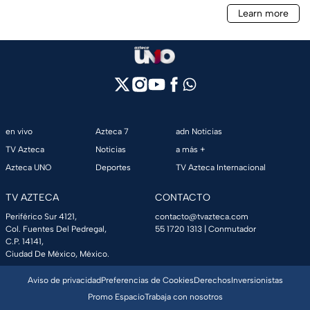
en vivo
Azteca 7
adn Noticias
TV Azteca
Noticias
a más +
Azteca UNO
Deportes
TV Azteca Internacional
TV AZTECA
CONTACTO
Periférico Sur 4121,
contacto@tvazteca.com
Col. Fuentes Del Pedregal,
55 1720 1313
| Conmutador
C.P. 14141,
Ciudad De México, México.
Aviso de privacidad
Preferencias de Cookies
Derechos
Inversionistas
Promo Espacio
Trabaja con nosotros