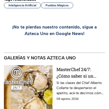
Inteligencia Artificial
Pueblos Mágicos
¡No te pierdas nuestro contenido, sigue a
Azteca Uno en Google News!
GALERÍAS Y NOTAS AZTECA UNO
MasterChef 24/7:
¿Cómo saber si un
ostión está fresco y es
Si las clases del Chef Alberto
Collarte te despertaron el
seguro consumirlo?
apetito, acá te decimos cómo
elegir los ostiones ideales para
08 agosto, 2026
comer