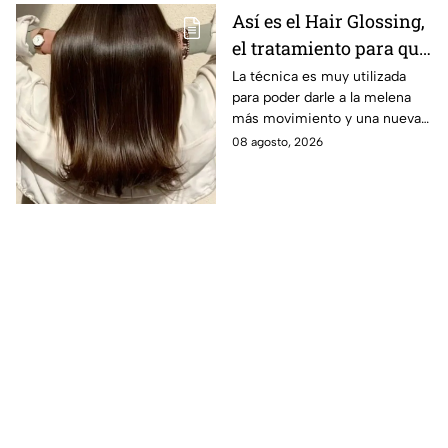
Así es el Hair Glossing,
el tratamiento para que
tu cabello refleje la luz
La técnica es muy utilizada
para poder darle a la melena
más movimiento y una nueva
versión.
08 agosto, 2026