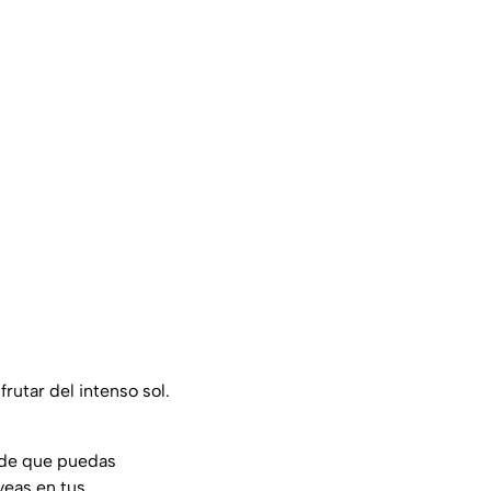
frutar del intenso sol.
s de que puedas
veas en tus