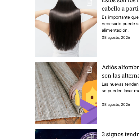
Estos son los 
cabello a part
Es importante que
necesario puede se
alimentación.
08 agosto, 2026
Adiós alfombra
son las alter
colocar en tu 
Las nuevas tendenc
se pueden lavar m
08 agosto, 2026
3 signos tendr