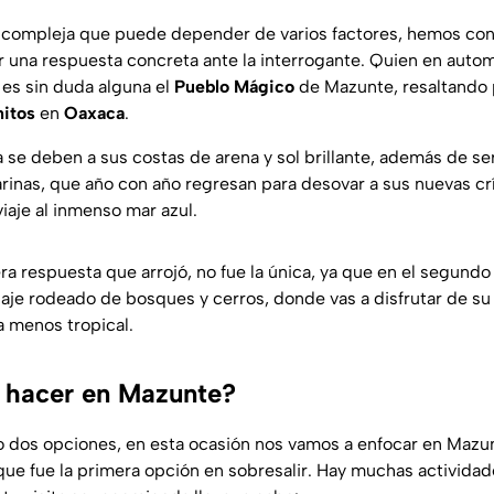
a compleja que puede depender de varios factores, hemos con
 una respuesta concreta ante la interrogante. Quien en autom
 es sin duda alguna el
Pueblo Mágico
de Mazunte, resaltando 
nitos
en
Oaxaca
.
 se deben a sus costas de arena y sol brillante, además de ser
rinas, que año con año regresan para desovar a sus nuevas crí
viaje al inmenso mar azul.
ra respuesta que arrojó, no fue la única, ya que en el segund
aje rodeado de bosques y cerros, donde vas a disfrutar de su
a menos tropical.
 hacer en Mazunte?
o dos opciones, en esta ocasión nos vamos a enfocar en Mazun
que fue la primera opción en sobresalir. Hay muchas activid