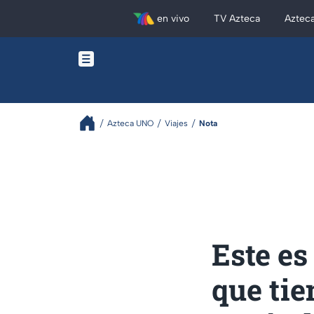
en vivo
TV Azteca
Aztec
Azteca UNO
Viajes
Nota
Este es
que tie