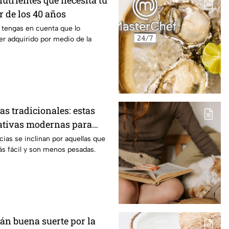
nutrientes que necesita tu
ir de los 40 años
 tengas en cuenta que lo
r adquirido por medio de la
s tradicionales: estas
nativas modernas para
piso
ias se inclinan por aquellas que
ás fácil y son menos pesadas.
án buena suerte por la