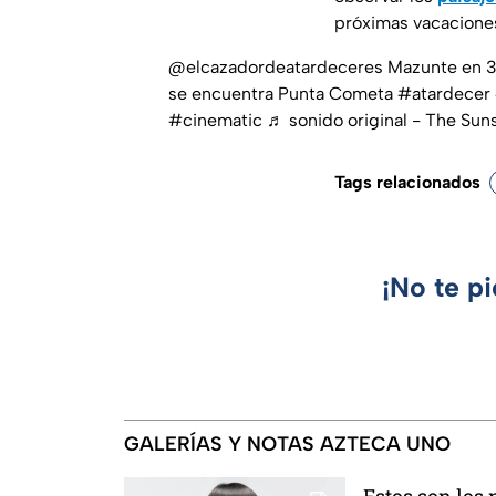
próximas vacacione
@elcazadordeatardeceres
Mazunte en 30
se encuentra Punta Cometa
#atardecer
#cinematic
♬ sonido original - The Sun
Tags relacionados
¡No te p
GALERÍAS Y NOTAS AZTECA UNO