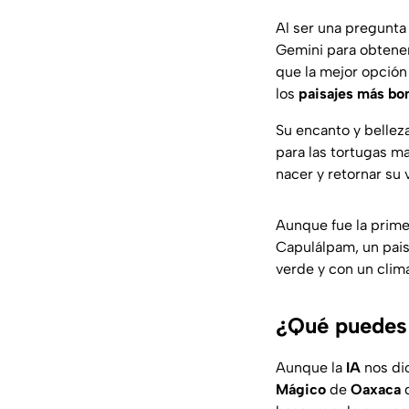
Al ser una pregunt
Gemini para obtener
que la mejor opción
los
paisajes más bo
Su encanto y belleza
para las tortugas ma
nacer y retornar su 
Aunque fue la prime
Capulálpam, un pais
verde y con un clim
¿Qué puedes
Aunque la
IA
nos di
Mágico
de
Oaxaca