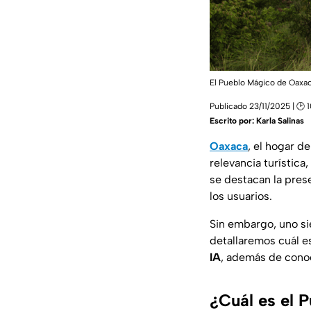
El Pueblo Mágico de Oaxac
Publicado 23/11/2025 | 🕑 
Escrito por:
Karla Salinas
Oaxaca
, el hogar d
relevancia turística
se destacan la pres
los usuarios.
Sin embargo, uno s
detallaremos cuál es
IA
, además de conoc
¿Cuál es el 