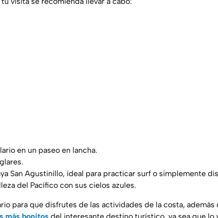
 tu visita se recomienda llevar a cabo:
lario en un paseo en lancha.
lares.
aya San Agustinillo, ideal para practicar surf o simplemente dis
leza del Pacífico con sus cielos azules.
ario para que disfrutes de las actividades de la costa, ademá
es más bonitos
del interesante destino turístico, ya sea que lo 