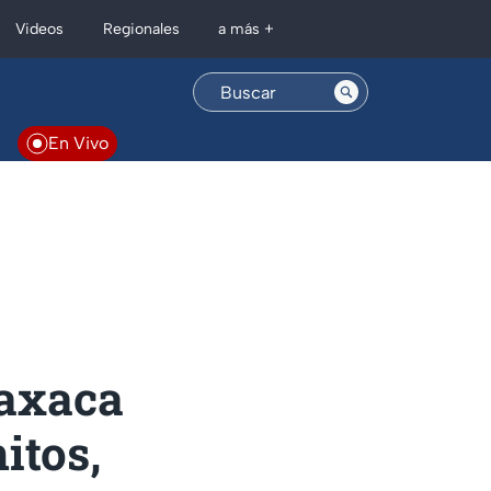
Regionales
Videos
a más +
En Vivo
Oaxaca
itos,