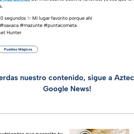
s.
 segundos ✨ Mi lugar favorito porque ahí
#oaxaca
#mazunte
#puntacometa
set Hunter
Pueblos Mágicos
ierdas nuestro contenido, sigue a Azte
Google News!