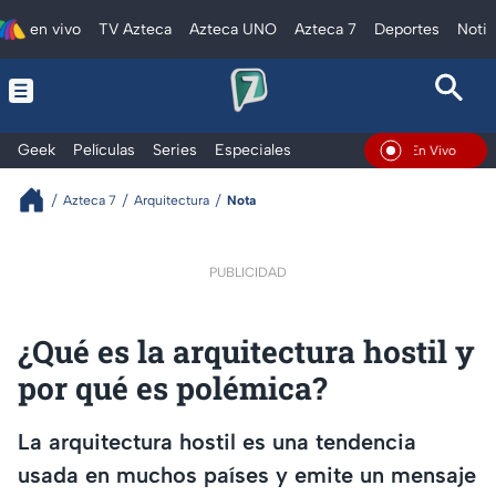
en vivo
TV Azteca
Azteca UNO
Azteca 7
Deportes
Notic
Geek
Películas
Series
Especiales
En Vivo
Azteca 7
Arquitectura
Nota
PUBLICIDAD
¿Qué es la arquitectura hostil y
por qué es polémica?
La arquitectura hostil es una tendencia
usada en muchos países y emite un mensaje