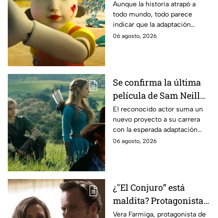
Estados Unidos? Esto
Aunque la historia atrapó a
todo mundo, todo parece
es lo que se sabe al
indicar que la adaptación
momento
podría ser cancelada:
06 agosto, 2026
Se confirma la última
película de Sam Neill
antes de morir: esto es
El reconocido actor suma un
nuevo proyecto a su carrera
lo que se sabe hasta
con la esperada adaptación
ahora
cinematográfica del popular
06 agosto, 2026
videojuego.
¿"El Conjuro” está
maldita? Protagonista
revela INQUIETANTES
Vera Farmiga, protagonista de