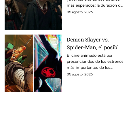
Potter y emocionará a
más esperados: la duración de
los fans de los libros
la primera temporada basada
05 agosto, 2026
en los libros de J.K. Rowling.
Demon Slayer vs.
Spider-Man, el posible
gran enfrentamiento
El cine animado está por
presenciar dos de los estrenos
en taquilla del 2027
más importantes de los
últimos años.
05 agosto, 2026