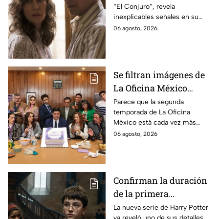
“El Conjuro”, revela
señales en su cuerpo
inexplicables señales en su
durante la grabación de
cuerpo durante el rodaje de la
06 agosto, 2026
la película
película
Se filtran imágenes de
La Oficina México
temporada 2 y un
Parece que la segunda
temporada de La Oficina
detalle desata teorías
México está cada vez más
entre los fans
cerca, pues el elenco ya se
06 agosto, 2026
encuentra en grabaciones y ya
se filtraron las primeras
imágenes del set.
Confirman la duración
de la primera
temporada de Harry
La nueva serie de Harry Potter
ya reveló uno de sus detalles