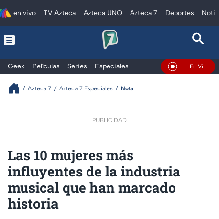
en vivo
TV Azteca
Azteca UNO
Azteca 7
Deportes
Notic
Geek
Películas
Series
Especiales
En Vivo
Azteca 7
Azteca 7 Especiales
Nota
PUBLICIDAD
Las 10 mujeres más
influyentes de la industria
musical que han marcado
historia