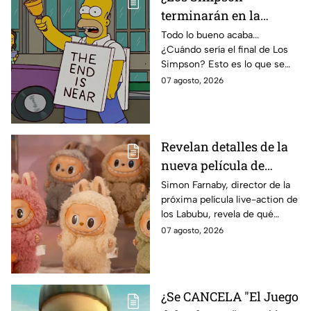
terminarán en la
temporada 40? Actriz
Todo lo bueno acaba...
¿Cuándo sería el final de Los
de Bart Simpson da
Simpson? Esto es lo que se
IMPACTANTE
sabe:
07 agosto, 2026
declaración
Revelan detalles de la
nueva película de
Labubu: de qué tratará
Simon Farnaby, director de la
próxima película live-action de
y cuándo se estrena
los Labubu, revela de qué
tratará la cinta. Aquí te
07 agosto, 2026
contamos los detalles.
¿Se CANCELA "El Juego