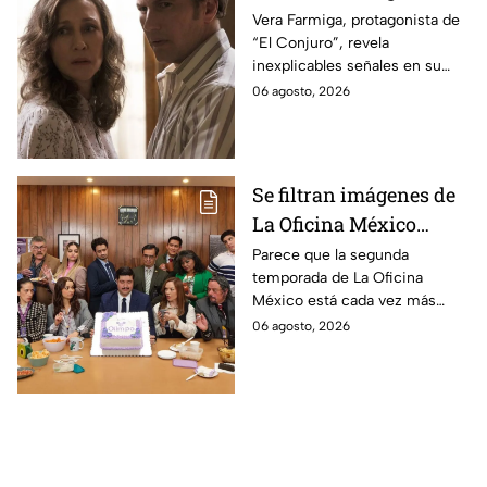
revela INQUIETANTES
Vera Farmiga, protagonista de
“El Conjuro”, revela
señales en su cuerpo
inexplicables señales en su
durante la grabación de
cuerpo durante el rodaje de la
06 agosto, 2026
la película
película
Se filtran imágenes de
La Oficina México
temporada 2 y un
Parece que la segunda
temporada de La Oficina
detalle desata teorías
México está cada vez más
entre los fans
cerca, pues el elenco ya se
06 agosto, 2026
encuentra en grabaciones y ya
se filtraron las primeras
imágenes del set.