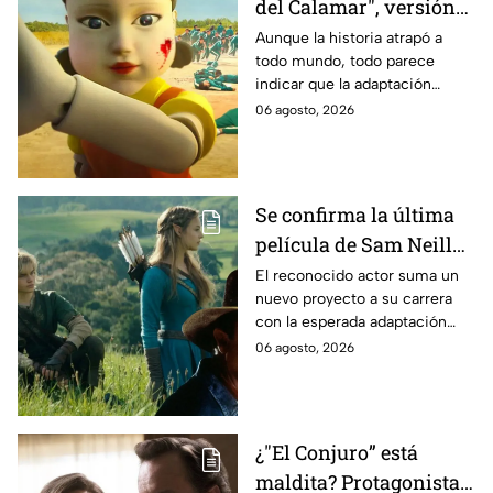
del Calamar", versión
Estados Unidos? Esto
Aunque la historia atrapó a
todo mundo, todo parece
es lo que se sabe al
indicar que la adaptación
momento
podría ser cancelada:
06 agosto, 2026
Se confirma la última
película de Sam Neill
antes de morir: esto es
El reconocido actor suma un
nuevo proyecto a su carrera
lo que se sabe hasta
con la esperada adaptación
ahora
cinematográfica del popular
06 agosto, 2026
videojuego.
¿"El Conjuro” está
maldita? Protagonista