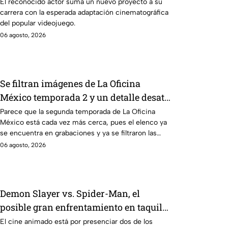
sabe hasta ahora
El reconocido actor suma un nuevo proyecto a su
carrera con la esperada adaptación cinematográfica
del popular videojuego.
06 agosto, 2026
Se filtran imágenes de La Oficina
México temporada 2 y un detalle desata
teorías entre los fans
Parece que la segunda temporada de La Oficina
México está cada vez más cerca, pues el elenco ya
se encuentra en grabaciones y ya se filtraron las
primeras imágenes del set.
06 agosto, 2026
Demon Slayer vs. Spider-Man, el
posible gran enfrentamiento en taquilla
del 2027
El cine animado está por presenciar dos de los