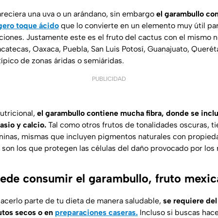
areciera una uva o un arándano, sin embargo
el garambullo c
igero toque ácido
que lo convierte en un elemento muy útil pa
ciones. Justamente este es el fruto del cactus con el mismo n
atecas, Oaxaca, Puebla, San Luis Potosí, Guanajuato, Queréta
ípico de zonas áridas o semiáridas.
PUBLICIDAD
utricional,
el garambullo contiene mucha fibra, donde se incl
sio y calcio.
Tal como otros frutos de tonalidades oscuras, t
ninas, mismas que incluyen pigmentos naturales con propieda
son los que protegen las células del daño provocado por los r
de consumir el garambullo, fruto mexi
hacerlo parte de tu dieta de manera saludable,
se requiere de
utos secos o en
preparaciones caseras.
Incluso si buscas hace