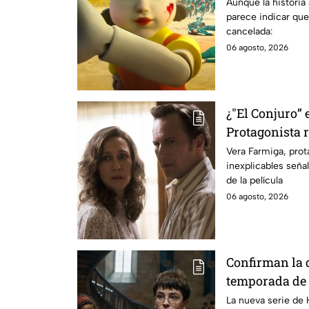
se sabe al mo
Aunque la historia
parece indicar que
cancelada:
06 agosto, 2026
¿"El Conjuro” 
Protagonista
señales en su
Vera Farmiga, prot
inexplicables seña
grabación de l
de la película
06 agosto, 2026
Confirman la 
temporada de 
emocionará a l
La nueva serie de 