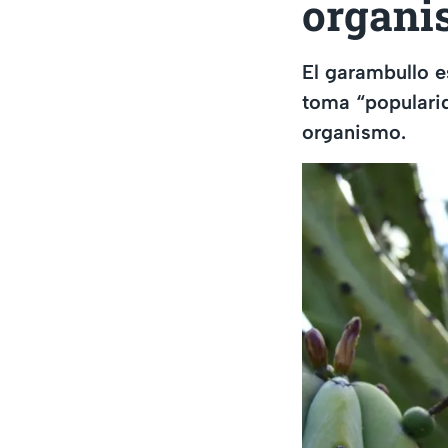
organi
El garambullo 
toma “populari
organismo.