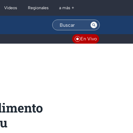
Regionales
Videos
a más +
En Vivo
limento
tu