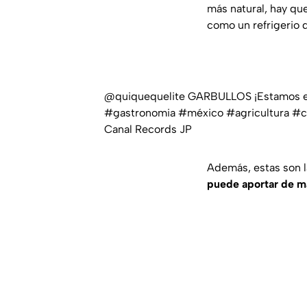
más natural, hay q
como un refrigerio 
@quiquequelite
GARBULLOS ¡Estamos 
#gastronomia
#méxico
#agricultura
#c
Canal Records JP
Además, estas son l
puede aportar de m