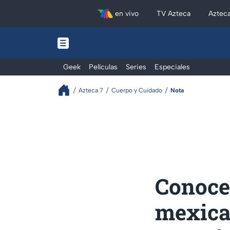
en vivo
TV Azteca
Aztec
Geek
Películas
Series
Especiales
Azteca 7
Cuerpo y Cuidado
Nota
Conoce
mexica