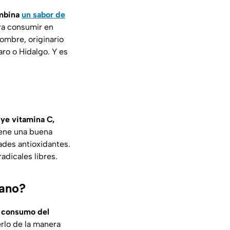
ombina
un sabor de
ra consumir en
ombre, originario
ro o Hidalgo. Y es
uye vitamina C,
iene una buena
des antioxidantes.
adicales libres.
cano?
l consumo del
rlo de la manera