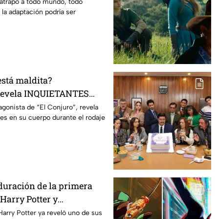
mento
 atrapó a todo mundo, todo
 la adaptación podría ser
está maldita?
 revela INQUIETANTES
 cuerpo durante la
agonista de “El Conjuro”, revela
les en su cuerpo durante el rodaje
a película
duración de la primera
Harry Potter y
os fans de los libros
Harry Potter ya reveló uno de sus