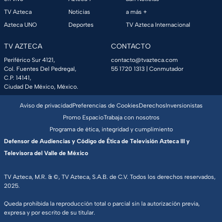
TV Azteca
Noticias
a más +
Azteca UNO
Deportes
TV Azteca Internacional
TV AZTECA
CONTACTO
Periférico Sur 4121,
contacto@tvazteca.com
Col. Fuentes Del Pedregal,
55 1720 1313
| Conmutador
C.P. 14141,
Ciudad De México, México.
Aviso de privacidad
Preferencias de Cookies
Derechos
Inversionistas
Promo Espacio
Trabaja con nosotros
Programa de ética, integridad y cumplimiento
Defensor de Audiencias y Código de Ética de Televisión Azteca III y
Televisora del Valle de México
TV Azteca, M.R. & ©, TV Azteca, S.A.B. de C.V. Todos los derechos reservados,
2025.
Queda prohibida la reproducción total o parcial sin la autorización previa,
expresa y por escrito de su titular.