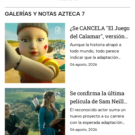
GALERÍAS Y NOTAS AZTECA 7
¿Se CANCELA "El Juego
del Calamar", versión
Estados Unidos? Esto
Aunque la historia atrapó a
todo mundo, todo parece
es lo que se sabe al
indicar que la adaptación
momento
podría ser cancelada:
06 agosto, 2026
Se confirma la última
película de Sam Neill
antes de morir: esto es
El reconocido actor suma un
nuevo proyecto a su carrera
lo que se sabe hasta
con la esperada adaptación
ahora
cinematográfica del popular
06 agosto, 2026