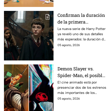
se filtraron las primeras
imágenes del set.
Confirman la duración
de la primera
temporada de Harry
La nueva serie de Harry Potter
ya reveló uno de sus detalles
Potter y emocionará a
más esperados: la duración de
los fans de los libros
la primera temporada basada
05 agosto, 2026
en los libros de J.K. Rowling.
Demon Slayer vs.
Spider-Man, el posible
gran enfrentamiento
El cine animado está por
presenciar dos de los estrenos
en taquilla del 2027
más importantes de los
últimos años.
05 agosto, 2026