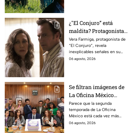
videojuego.
¿"El Conjuro” está
maldita? Protagonista
revela INQUIETANTES
Vera Farmiga, protagonista de
“El Conjuro”, revela
señales en su cuerpo
inexplicables señales en su
durante la grabación de
cuerpo durante el rodaje de la
06 agosto, 2026
la película
película
Se filtran imágenes de
La Oficina México
temporada 2 y un
Parece que la segunda
temporada de La Oficina
detalle desata teorías
México está cada vez más
entre los fans
cerca, pues el elenco ya se
06 agosto, 2026
encuentra en grabaciones y ya