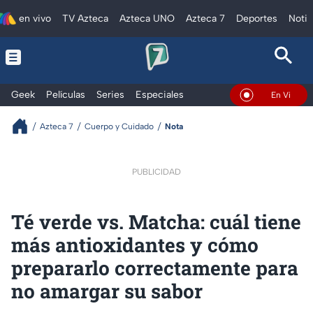
en vivo
TV Azteca
Azteca UNO
Azteca 7
Deportes
Notic
Geek
Películas
Series
Especiales
En Vivo
Azteca 7
Cuerpo y Cuidado
Nota
PUBLICIDAD
Té verde vs. Matcha: cuál tiene
más antioxidantes y cómo
prepararlo correctamente para
no amargar su sabor