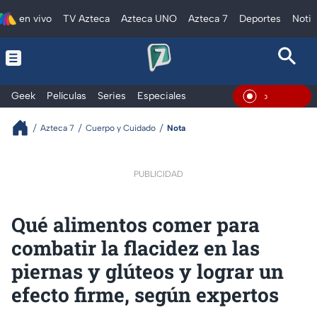
en vivo
TV Azteca
Azteca UNO
Azteca 7
Deportes
Notic
Geek
Películas
Series
Especiales
En Vivo
Azteca 7
Cuerpo y Cuidado
Nota
PUBLICIDAD
Qué alimentos comer para
combatir la flacidez en las
piernas y glúteos y lograr un
efecto firme, según expertos