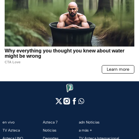
en vivo
Azteca 7
adn Noticias
TV Azteca
Noticias
a más +
Azteca UNO
Deportes
TV Azteca Internacional