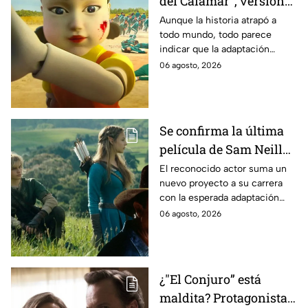
del Calamar", versión
Estados Unidos? Esto
Aunque la historia atrapó a
todo mundo, todo parece
es lo que se sabe al
indicar que la adaptación
momento
podría ser cancelada:
06 agosto, 2026
Se confirma la última
película de Sam Neill
antes de morir: esto es
El reconocido actor suma un
nuevo proyecto a su carrera
lo que se sabe hasta
con la esperada adaptación
ahora
cinematográfica del popular
06 agosto, 2026
videojuego.
¿"El Conjuro” está
maldita? Protagonista