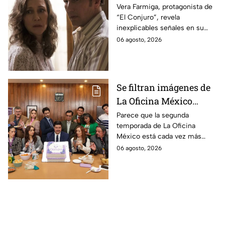
revela INQUIETANTES
Vera Farmiga, protagonista de
“El Conjuro”, revela
señales en su cuerpo
inexplicables señales en su
durante la grabación de
cuerpo durante el rodaje de la
06 agosto, 2026
la película
película
Se filtran imágenes de
La Oficina México
temporada 2 y un
Parece que la segunda
temporada de La Oficina
detalle desata teorías
México está cada vez más
entre los fans
cerca, pues el elenco ya se
06 agosto, 2026
encuentra en grabaciones y ya
se filtraron las primeras
imágenes del set.