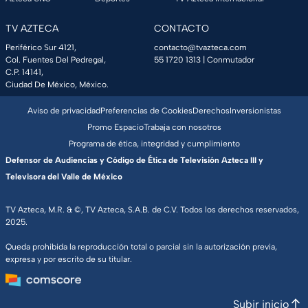
TV AZTECA
CONTACTO
Periférico Sur 4121,
contacto@tvazteca.com
Col. Fuentes Del Pedregal,
55 1720 1313
| Conmutador
C.P. 14141,
Ciudad De México, México.
Aviso de privacidad
Preferencias de Cookies
Derechos
Inversionistas
Promo Espacio
Trabaja con nosotros
Programa de ética, integridad y cumplimiento
Defensor de Audiencias y Código de Ética de Televisión Azteca III y
Televisora del Valle de México
TV Azteca, M.R. & ©, TV Azteca, S.A.B. de C.V. Todos los derechos reservados,
2025.
Queda prohibida la reproducción total o parcial sin la autorización previa,
expresa y por escrito de su titular.
Subir inicio