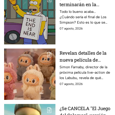
terminarán en la
temporada 40? Actriz
Todo lo bueno acaba...
¿Cuándo sería el final de Los
de Bart Simpson da
Simpson? Esto es lo que se
IMPACTANTE
sabe:
07 agosto, 2026
declaración
Revelan detalles de la
nueva película de
Labubu: de qué tratará
Simon Farnaby, director de la
próxima película live-action de
y cuándo se estrena
los Labubu, revela de qué
tratará la cinta. Aquí te
07 agosto, 2026
contamos los detalles.
¿Se CANCELA "El Juego