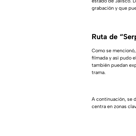
estado de Jalisco. 
grabación y que pued
Ruta de “Ser
Como se mencionó, G
filmada y así pudo 
también puedan expe
trama.
A continuación, se de
centra en zonas cla