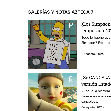
GALERÍAS Y NOTAS AZTECA 7
¿Los Simpson 
temporada 40?
da IMPACTANT
Todo lo bueno acaba
Simpson? Esto es 
07 agosto, 2026
¿Se CANCELA "
versión Estado
se sabe al mo
Aunque la historia
parece indicar que
cancelada:
06 agosto, 2026