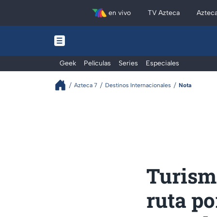
en vivo
TV Azteca
Aztec
Geek
Películas
Series
Especiales
Azteca 7
Destinos Internacionales
Nota
Turismo
ruta po