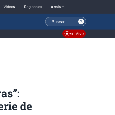
Regionales
Videos
a más +
En Vivo
as”:
erie de