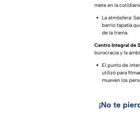
mete en la cotidiani
La atmósfera: San
barrio tapatía q
de la trama.
Centro Integral de 
burocracia y la amb
El punto de int
utilizó para fil
mueven los perso
¡No te pier