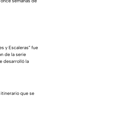
ó once semanas de
s y Escaleras” fue
on de la serie
 desarrolló la
 itinerario que se