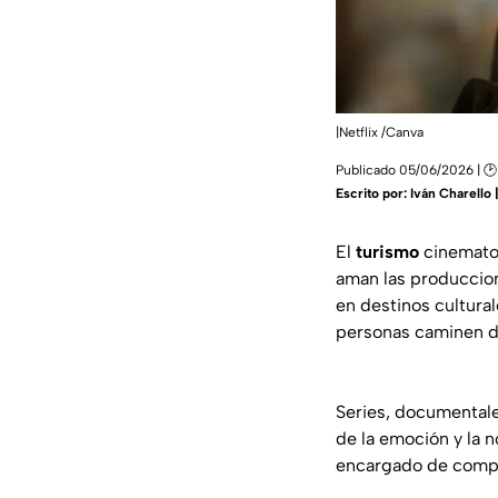
|Netflix /Canva
Publicado 05/06/2026 | 🕑
Escrito por:
Iván Charello
El
turismo
cinematog
aman las produccion
en destinos cultura
personas caminen de
Series, documentales
de la emoción y la n
encargado de compar