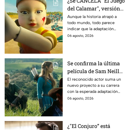
¿Se CANCELA "El Juego
del Calamar", versión
Estados Unidos? Esto
Aunque la historia atrapó a
todo mundo, todo parece
es lo que se sabe al
indicar que la adaptación
momento
podría ser cancelada:
06 agosto, 2026
Se confirma la última
película de Sam Neill
antes de morir: esto es
El reconocido actor suma un
nuevo proyecto a su carrera
lo que se sabe hasta
con la esperada adaptación
ahora
cinematográfica del popular
06 agosto, 2026
videojuego.
¿"El Conjuro” está