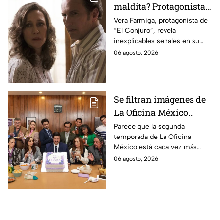
maldita? Protagonista
revela INQUIETANTES
Vera Farmiga, protagonista de
“El Conjuro”, revela
señales en su cuerpo
inexplicables señales en su
durante la grabación de
cuerpo durante el rodaje de la
06 agosto, 2026
la película
película
Se filtran imágenes de
La Oficina México
temporada 2 y un
Parece que la segunda
temporada de La Oficina
detalle desata teorías
México está cada vez más
entre los fans
cerca, pues el elenco ya se
06 agosto, 2026
encuentra en grabaciones y ya
se filtraron las primeras
imágenes del set.