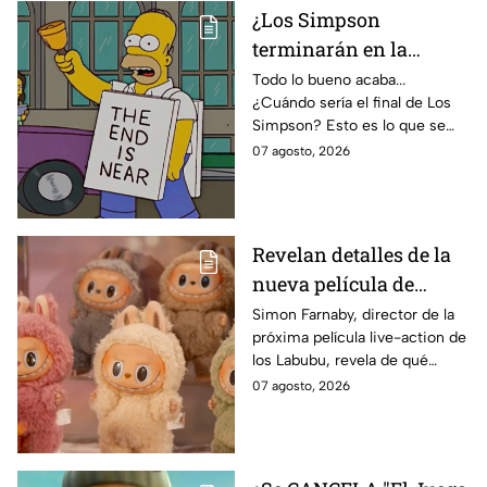
¿Los Simpson
terminarán en la
temporada 40? Actriz
Todo lo bueno acaba...
¿Cuándo sería el final de Los
de Bart Simpson da
Simpson? Esto es lo que se
IMPACTANTE
sabe:
07 agosto, 2026
declaración
Revelan detalles de la
nueva película de
Labubu: de qué tratará
Simon Farnaby, director de la
próxima película live-action de
y cuándo se estrena
los Labubu, revela de qué
tratará la cinta. Aquí te
07 agosto, 2026
contamos los detalles.