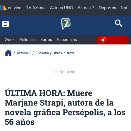
en vivo
TV Azteca
Azteca UNO
Azteca 7
Deportes
Notic
Geek
Películas
Series
Especiales
En Vivo
Azteca 7
Filosofía y Libros
Nota
PUBLICIDAD
ÚLTIMA HORA: Muere
Marjane Strapi, autora de la
novela gráfica Persépolis, a los
56 años