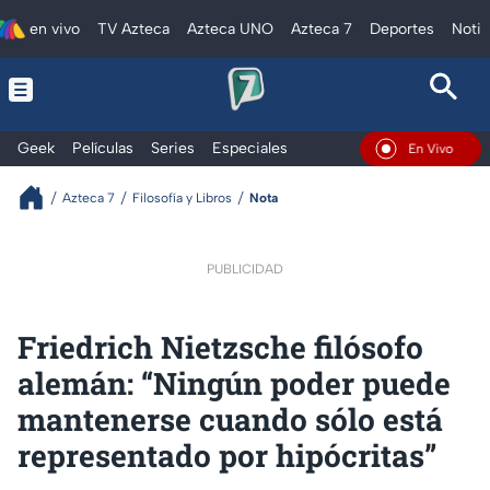
en vivo
TV Azteca
Azteca UNO
Azteca 7
Deportes
Notic
Geek
Películas
Series
Especiales
En Vivo
Azteca 7
Filosofía y Libros
Nota
PUBLICIDAD
Friedrich Nietzsche filósofo
alemán: “Ningún poder puede
mantenerse cuando sólo está
representado por hipócritas”