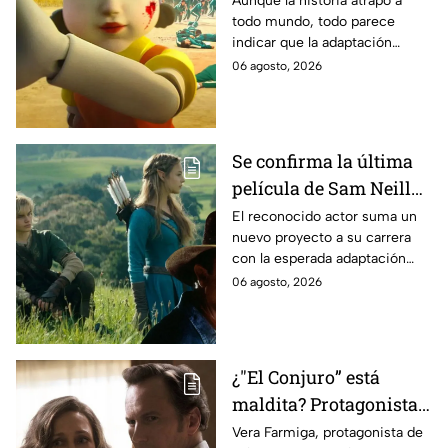
Aunque la historia atrapó a
todo mundo, todo parece
es lo que se sabe al
indicar que la adaptación
momento
podría ser cancelada:
06 agosto, 2026
Se confirma la última
película de Sam Neill
antes de morir: esto es
El reconocido actor suma un
nuevo proyecto a su carrera
lo que se sabe hasta
con la esperada adaptación
ahora
cinematográfica del popular
06 agosto, 2026
videojuego.
¿"El Conjuro” está
maldita? Protagonista
revela INQUIETANTES
Vera Farmiga, protagonista de