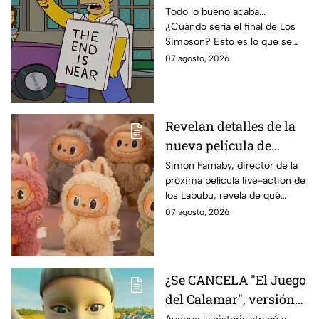
temporada 40? Actriz
Todo lo bueno acaba...
¿Cuándo sería el final de Los
de Bart Simpson da
Simpson? Esto es lo que se
IMPACTANTE
sabe:
07 agosto, 2026
declaración
Revelan detalles de la
nueva película de
Labubu: de qué tratará
Simon Farnaby, director de la
próxima película live-action de
y cuándo se estrena
los Labubu, revela de qué
tratará la cinta. Aquí te
07 agosto, 2026
contamos los detalles.
¿Se CANCELA "El Juego
del Calamar", versión
Estados Unidos? Esto