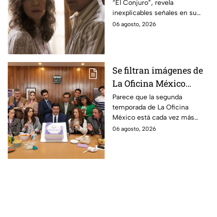
“El Conjuro”, revela
señales en su cuerpo
inexplicables señales en su
durante la grabación de
cuerpo durante el rodaje de la
06 agosto, 2026
la película
película
Se filtran imágenes de
La Oficina México
temporada 2 y un
Parece que la segunda
temporada de La Oficina
detalle desata teorías
México está cada vez más
entre los fans
cerca, pues el elenco ya se
06 agosto, 2026
encuentra en grabaciones y ya
se filtraron las primeras
imágenes del set.