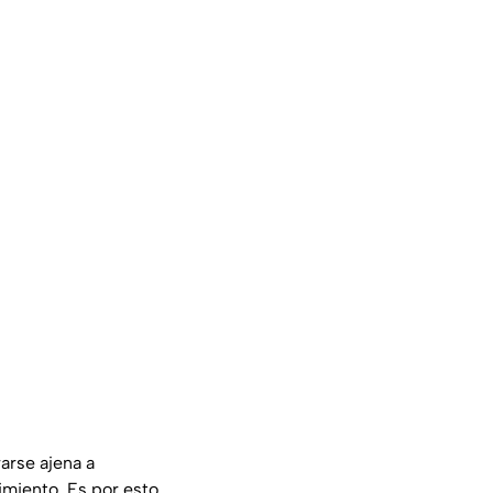
rarse ajena a
imiento. Es por esto