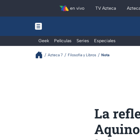
en vivo
TV Azteca
Aztec
Geek
Películas
Series
Especiales
Azteca 7
Filosofía y Libros
Nota
La refl
Aquino 