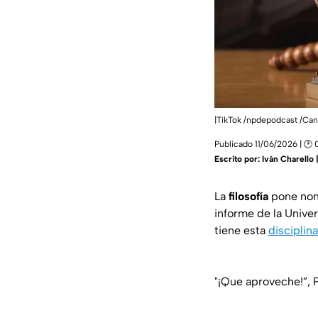
|TikTok /npdepodcast /Ca
Publicado 11/06/2026 | 🕑
Escrito por:
Iván Charello
La
filosofía
pone nomb
informe de la Univer
tiene esta
disciplina
"¡Que aproveche!”, 