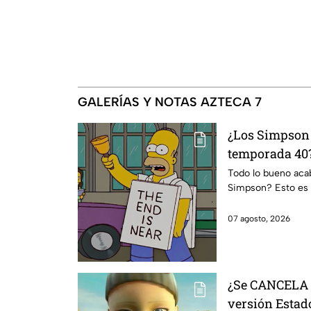
GALERÍAS Y NOTAS AZTECA 7
¿Los Simpson 
temporada 40?
da IMPACTANT
Todo lo bueno acaba
Simpson? Esto es 
07 agosto, 2026
¿Se CANCELA "
versión Estado