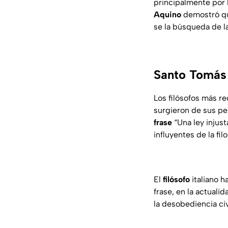
principalmente por lo
Aquino
demostró que
se la búsqueda de la
Santo Tomás 
Los filósofos más r
surgieron de sus p
frase
“Una ley injust
influyentes de la fil
El
filósofo
italiano h
frase, en la actuali
la desobediencia ci