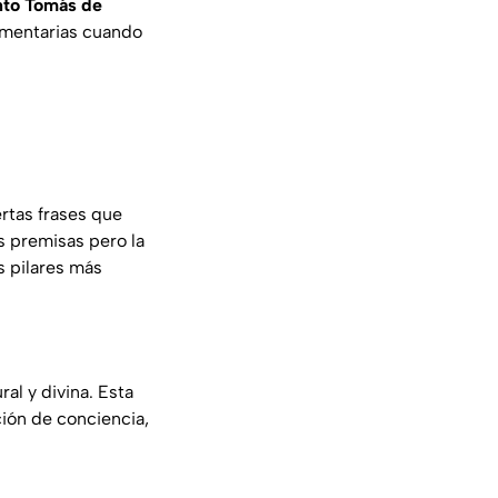
nto Tomás de
lementarias cuando
rtas frases que
 premisas pero la
s pilares más
ral y divina. Esta
ción de conciencia,