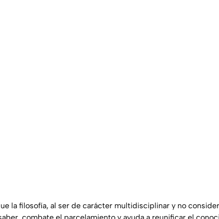
e la filosofía, al ser de carácter multidisciplinar y no conside
 saber, combate el parcelamiento y ayuda a reunificar el conoc