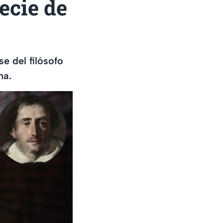
pecie de
se del filósofo
na.