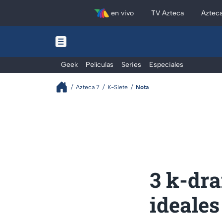
en vivo
TV Azteca
Aztec
Geek
Películas
Series
Especiales
Azteca 7
K-Siete
Nota
3 k-dra
ideales