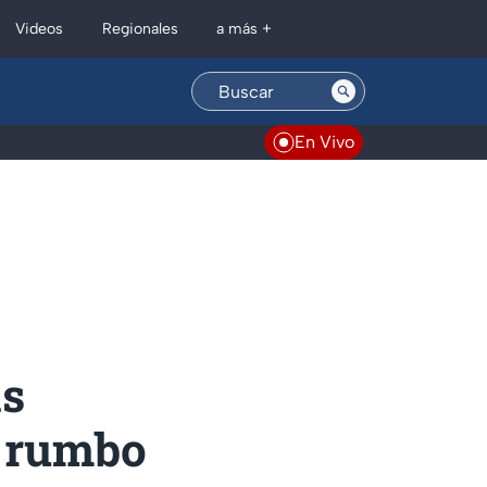
Regionales
Videos
a más +
En Vivo
as
s rumbo