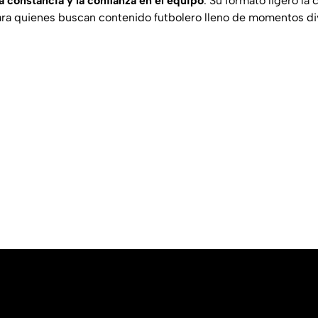
a constancia y la confianza en el equipo
. Su formato ligero la
ra quienes buscan contenido futbolero lleno de momentos di