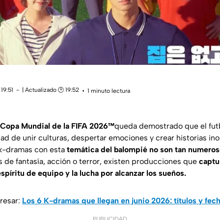
19:51
| Actualizado 🕑 19:52
1 minuto lectura
Copa Mundial de la FIFA 2026™️
queda demostrado que el fut
ad de unir culturas, despertar emociones y crear historias in
 k-dramas con esta
temática del balompié no son tan numero
s de fantasía, acción o terror, existen producciones que
captu
spíritu de equipo y la lucha por alcanzar los sueños.
resar:
Los 6 K-dramas que llegan en junio 2026: títulos y fec
PUBLICIDAD