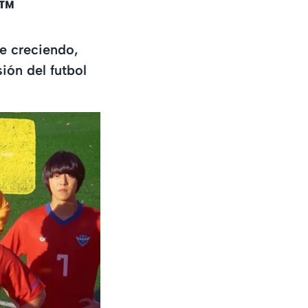
™️
e creciendo,
ión del futbol