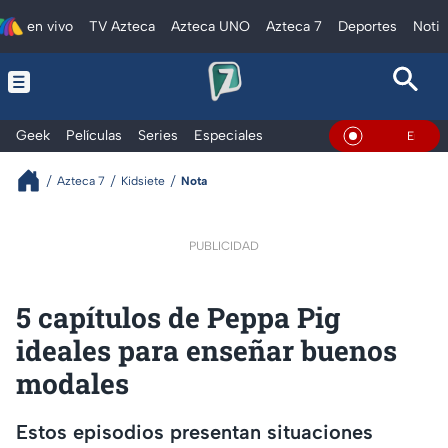
en vivo
TV Azteca
Azteca UNO
Azteca 7
Deportes
Notic
Geek
Películas
Series
Especiales
En Vivo
Azteca 7
Kidsiete
Nota
PUBLICIDAD
5 capítulos de Peppa Pig
ideales para enseñar buenos
modales
Estos episodios presentan situaciones