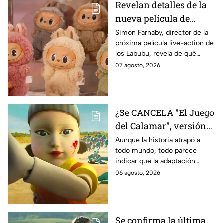
Revelan detalles de la
nueva película de
Labubu: de qué tratará
Simon Farnaby, director de la
próxima película live-action de
y cuándo se estrena
los Labubu, revela de qué
tratará la cinta. Aquí te
07 agosto, 2026
contamos los detalles.
¿Se CANCELA "El Juego
del Calamar", versión
Estados Unidos? Esto
Aunque la historia atrapó a
todo mundo, todo parece
es lo que se sabe al
indicar que la adaptación
momento
podría ser cancelada:
06 agosto, 2026
Se confirma la última