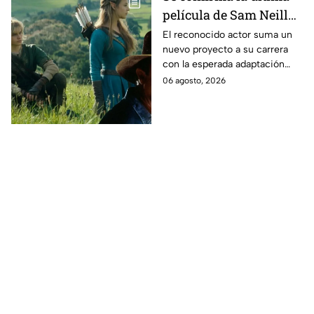
película de Sam Neill
antes de morir: esto es
El reconocido actor suma un
nuevo proyecto a su carrera
lo que se sabe hasta
con la esperada adaptación
ahora
cinematográfica del popular
06 agosto, 2026
videojuego.