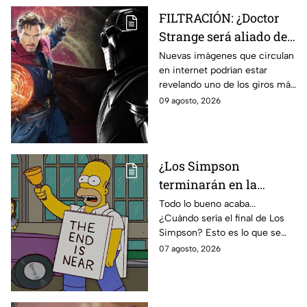
FILTRACIÓN: ¿Doctor
Strange será aliado de
Doctor Doom en
Nuevas imágenes que circulan
en internet podrían estar
Avengers: Doomsday?
revelando uno de los giros más
Esto revelan las nuevas
inesperados de Doctor Strange
09 agosto, 2026
imágenes filtradas
en Avengers: Doomsday.
¿Los Simpson
terminarán en la
temporada 40? Actriz
Todo lo bueno acaba...
¿Cuándo sería el final de Los
de Bart Simpson da
Simpson? Esto es lo que se
IMPACTANTE
sabe:
07 agosto, 2026
declaración