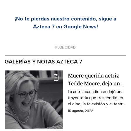
¡No te pierdas nuestro contenido, sigue a
Azteca 7 en Google News!
PUBLICIDAD
GALERÍAS Y NOTAS AZTECA 7
Muere querida actriz
Tedde Moore, deja un
legado en el cine y la
La actriz canadiense dejó una
trayectoria que trascendió en
televisión a los 79 años
el cine, la televisión y el teatro
además de un personaje que
10 agosto, 2026
marcó generaciones.