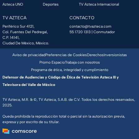
Azteca UNO
Deportes
TV Azteca Internacional
TV AZTECA
CONTACTO
Periférico Sur 4121,
contacto@tvazteca.com
Col. Fuentes Del Pedregal,
55 1720 1313
| Conmutador
C.P. 14141,
Ciudad De México, México.
Aviso de privacidad
Preferencias de Cookies
Derechos
Inversionistas
Promo Espacio
Trabaja con nosotros
Programa de ética, integridad y cumplimiento
Defensor de Audiencias y Código de Ética de Televisión Azteca III y
Televisora del Valle de México
TV Azteca, M.R. & ©, TV Azteca, S.A.B. de C.V. Todos los derechos reservados,
2025.
Queda prohibida la reproducción total o parcial sin la autorización previa,
expresa y por escrito de su titular.