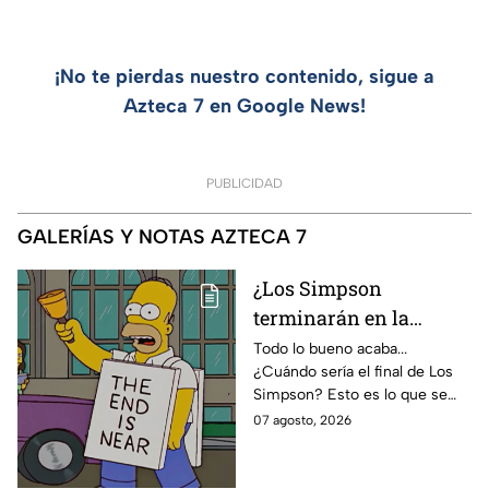
¡No te pierdas nuestro contenido, sigue a
Azteca 7 en Google News!
PUBLICIDAD
GALERÍAS Y NOTAS AZTECA 7
¿Los Simpson
terminarán en la
temporada 40? Actriz
Todo lo bueno acaba...
¿Cuándo sería el final de Los
de Bart Simpson da
Simpson? Esto es lo que se
IMPACTANTE
sabe:
07 agosto, 2026
declaración