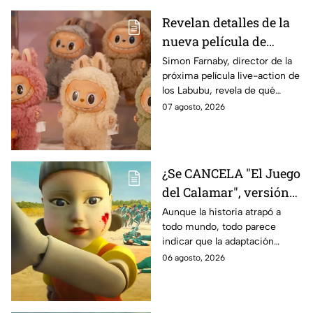
Revelan detalles de la
nueva película de
Labubu: de qué tratará
Simon Farnaby, director de la
próxima película live-action de
y cuándo se estrena
los Labubu, revela de qué
tratará la cinta. Aquí te
07 agosto, 2026
contamos los detalles.
¿Se CANCELA "El Juego
del Calamar", versión
Estados Unidos? Esto
Aunque la historia atrapó a
todo mundo, todo parece
es lo que se sabe al
indicar que la adaptación
momento
podría ser cancelada:
06 agosto, 2026