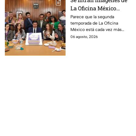
Se filtran imágenes de
La Oficina México
temporada 2 y un
Parece que la segunda
temporada de La Oficina
detalle desata teorías
México está cada vez más
entre los fans
cerca, pues el elenco ya se
06 agosto, 2026
encuentra en grabaciones y ya
se filtraron las primeras
imágenes del set.