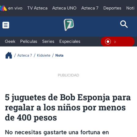
en vivo
TV Azteca
Azteca UNO
Azteca 7
Deportes
Notic
Geek
Películas
Series
Especiales
En Vivo
Azteca 7
Kidsiete
Nota
PUBLICIDAD
5 juguetes de Bob Esponja para
regalar a los niños por menos
de 400 pesos
No necesitas gastarte una fortuna en