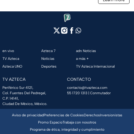
en vivo
Azteca 7
adn Noticias
TV Azteca
Noticias
a más +
Azteca UNO
Deportes
TV Azteca Internacional
TV AZTECA
CONTACTO
Periférico Sur 4121,
contacto@tvazteca.com
Col. Fuentes Del Pedregal,
55 1720 1313
| Conmutador
C.P. 14141,
Ciudad De México, México.
Aviso de privacidad
Preferencias de Cookies
Derechos
Inversionistas
Promo Espacio
Trabaja con nosotros
Programa de ética, integridad y cumplimiento