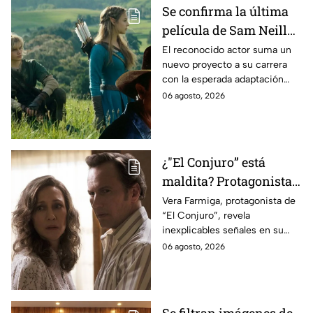
Se confirma la última
película de Sam Neill
antes de morir: esto es
El reconocido actor suma un
nuevo proyecto a su carrera
lo que se sabe hasta
con la esperada adaptación
ahora
cinematográfica del popular
06 agosto, 2026
videojuego.
¿"El Conjuro” está
maldita? Protagonista
revela INQUIETANTES
Vera Farmiga, protagonista de
“El Conjuro”, revela
señales en su cuerpo
inexplicables señales en su
durante la grabación de
cuerpo durante el rodaje de la
06 agosto, 2026
la película
película