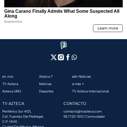
en vivo
Azteca 7
adn Noticias
TV Azteca
Noticias
a más +
Azteca UNO
Deportes
TV Azteca Internacional
TV AZTECA
CONTACTO
Periférico Sur 4121,
contacto@tvazteca.com
Col. Fuentes Del Pedregal,
55 1720 1313
| Conmutador
C.P. 14141,
Ciudad De México, México.