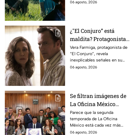
cinematográfica del popular
06 agosto, 2026
videojuego.
¿"El Conjuro” está
maldita? Protagonista
revela INQUIETANTES
Vera Farmiga, protagonista de
“El Conjuro”, revela
señales en su cuerpo
inexplicables señales en su
durante la grabación de
cuerpo durante el rodaje de la
06 agosto, 2026
la película
película
Se filtran imágenes de
La Oficina México
temporada 2 y un
Parece que la segunda
temporada de La Oficina
detalle desata teorías
México está cada vez más
entre los fans
cerca, pues el elenco ya se
06 agosto, 2026