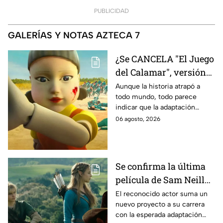
PUBLICIDAD
GALERÍAS Y NOTAS AZTECA 7
¿Se CANCELA "El Juego
del Calamar", versión
Estados Unidos? Esto
Aunque la historia atrapó a
todo mundo, todo parece
es lo que se sabe al
indicar que la adaptación
momento
podría ser cancelada:
06 agosto, 2026
Se confirma la última
película de Sam Neill
antes de morir: esto es
El reconocido actor suma un
nuevo proyecto a su carrera
lo que se sabe hasta
con la esperada adaptación
ahora