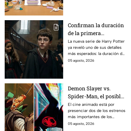
encuentra en grabaciones y ya
se filtraron las primeras
imágenes del set.
Confirman la duración
de la primera
temporada de Harry
La nueva serie de Harry Potter
ya reveló uno de sus detalles
Potter y emocionará a
más esperados: la duración de
los fans de los libros
la primera temporada basada
05 agosto, 2026
en los libros de J.K. Rowling.
Demon Slayer vs.
Spider-Man, el posible
gran enfrentamiento
El cine animado está por
presenciar dos de los estrenos
en taquilla del 2027
más importantes de los
últimos años.
05 agosto, 2026