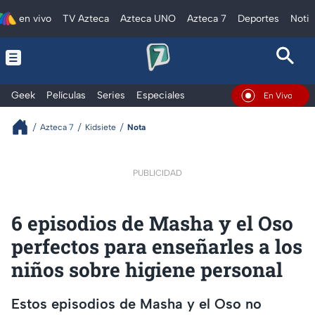
en vivo
TV Azteca
Azteca UNO
Azteca 7
Deportes
Notic
Geek
Películas
Series
Especiales
En Vivo
Azteca 7
Kidsiete
Nota
PUBLICIDAD
6 episodios de Masha y el Oso
perfectos para enseñarles a los
niños sobre higiene personal
Estos episodios de Masha y el Oso no