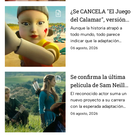
¿Se CANCELA "El Juego
del Calamar", versión
Estados Unidos? Esto
Aunque la historia atrapó a
todo mundo, todo parece
es lo que se sabe al
indicar que la adaptación
momento
podría ser cancelada:
06 agosto, 2026
Se confirma la última
película de Sam Neill
antes de morir: esto es
El reconocido actor suma un
nuevo proyecto a su carrera
lo que se sabe hasta
con la esperada adaptación
ahora
cinematográfica del popular
06 agosto, 2026
videojuego.