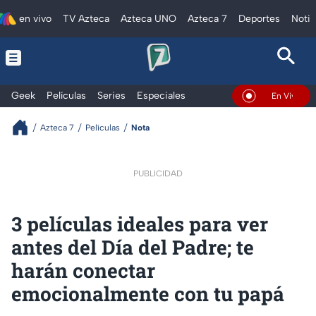
en vivo
TV Azteca
Azteca UNO
Azteca 7
Deportes
Notic
Geek
Películas
Series
Especiales
En Vivo
Azteca 7
Películas
Nota
PUBLICIDAD
3 películas ideales para ver
antes del Día del Padre; te
harán conectar
emocionalmente con tu papá