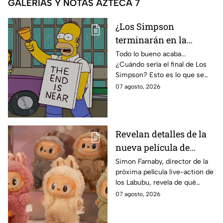
GALERÍAS Y NOTAS AZTECA 7
¿Los Simpson
terminarán en la
temporada 40? Actriz
Todo lo bueno acaba...
¿Cuándo sería el final de Los
de Bart Simpson da
Simpson? Esto es lo que se
IMPACTANTE
sabe:
07 agosto, 2026
declaración
Revelan detalles de la
nueva película de
Labubu: de qué tratará
Simon Farnaby, director de la
próxima película live-action de
y cuándo se estrena
los Labubu, revela de qué
tratará la cinta. Aquí te
07 agosto, 2026
contamos los detalles.