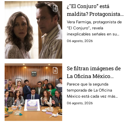
¿"El Conjuro” está
maldita? Protagonista
revela INQUIETANTES
Vera Farmiga, protagonista de
“El Conjuro”, revela
señales en su cuerpo
inexplicables señales en su
durante la grabación de
cuerpo durante el rodaje de la
06 agosto, 2026
la película
película
Se filtran imágenes de
La Oficina México
temporada 2 y un
Parece que la segunda
temporada de La Oficina
detalle desata teorías
México está cada vez más
entre los fans
cerca, pues el elenco ya se
06 agosto, 2026
encuentra en grabaciones y ya
se filtraron las primeras
imágenes del set.