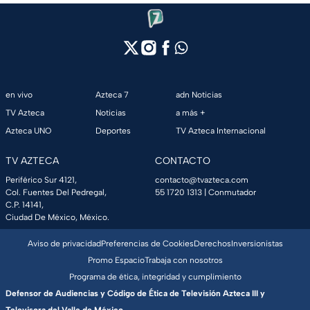
en vivo
Azteca 7
adn Noticias
TV Azteca
Noticias
a más +
Azteca UNO
Deportes
TV Azteca Internacional
TV AZTECA
CONTACTO
Periférico Sur 4121,
contacto@tvazteca.com
Col. Fuentes Del Pedregal,
55 1720 1313
| Conmutador
C.P. 14141,
Ciudad De México, México.
Aviso de privacidad
Preferencias de Cookies
Derechos
Inversionistas
Promo Espacio
Trabaja con nosotros
Programa de ética, integridad y cumplimiento
Defensor de Audiencias y Código de Ética de Televisión Azteca III y
Televisora del Valle de México