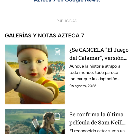
PUBLICIDAD
GALERÍAS Y NOTAS AZTECA 7
¿Se CANCELA "El Juego
del Calamar", versión
Estados Unidos? Esto
Aunque la historia atrapó a
todo mundo, todo parece
es lo que se sabe al
indicar que la adaptación
momento
podría ser cancelada:
06 agosto, 2026
Se confirma la última
película de Sam Neill
antes de morir: esto es
El reconocido actor suma un