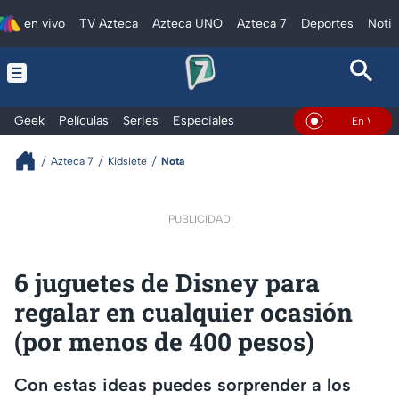
en vivo
TV Azteca
Azteca UNO
Azteca 7
Deportes
Notic
Geek
Películas
Series
Especiales
En Vivo
Azteca 7
Kidsiete
Nota
PUBLICIDAD
6 juguetes de Disney para
regalar en cualquier ocasión
(por menos de 400 pesos)
Con estas ideas puedes sorprender a los