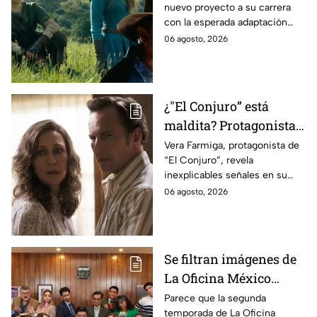
nuevo proyecto a su carrera
lo que se sabe hasta
con la esperada adaptación
ahora
cinematográfica del popular
06 agosto, 2026
videojuego.
¿"El Conjuro” está
maldita? Protagonista
revela INQUIETANTES
Vera Farmiga, protagonista de
“El Conjuro”, revela
señales en su cuerpo
inexplicables señales en su
durante la grabación de
cuerpo durante el rodaje de la
06 agosto, 2026
la película
película
Se filtran imágenes de
La Oficina México
temporada 2 y un
Parece que la segunda
temporada de La Oficina
detalle desata teorías