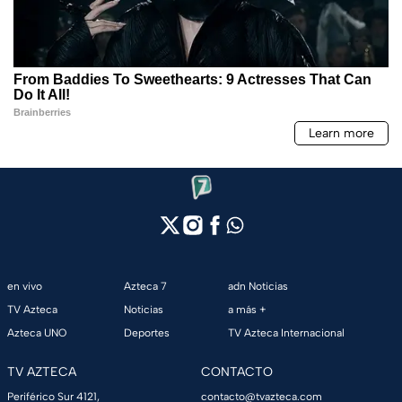
en vivo
Azteca 7
adn Noticias
TV Azteca
Noticias
a más +
Azteca UNO
Deportes
TV Azteca Internacional
TV AZTECA
CONTACTO
Periférico Sur 4121,
contacto@tvazteca.com