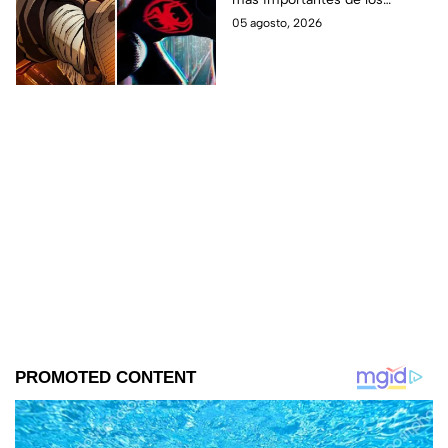
últimos años.
05 agosto, 2026