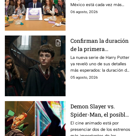
México está cada vez más
entre los fans
cerca, pues el elenco ya se
06 agosto, 2026
encuentra en grabaciones y ya
se filtraron las primeras
imágenes del set.
Confirman la duración
de la primera
temporada de Harry
La nueva serie de Harry Potter
ya reveló uno de sus detalles
Potter y emocionará a
más esperados: la duración de
los fans de los libros
la primera temporada basada
05 agosto, 2026
en los libros de J.K. Rowling.
Demon Slayer vs.
Spider-Man, el posible
gran enfrentamiento
El cine animado está por
presenciar dos de los estrenos
en taquilla del 2027
más importantes de los