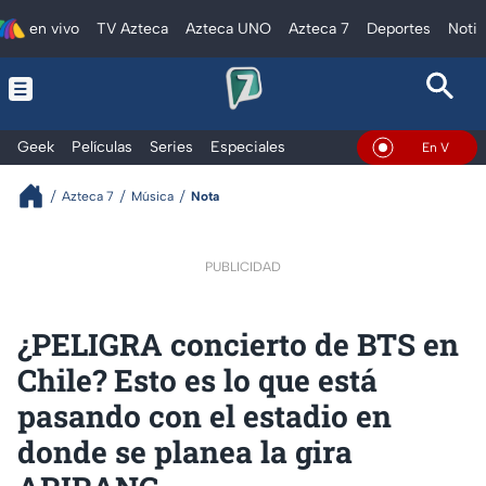
en vivo
TV Azteca
Azteca UNO
Azteca 7
Deportes
Notic
Geek
Películas
Series
Especiales
En Vivo
Azteca 7
Música
Nota
PUBLICIDAD
¿PELIGRA concierto de BTS en
Chile? Esto es lo que está
pasando con el estadio en
donde se planea la gira