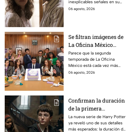
inexplicables señales en su
durante la grabación de
cuerpo durante el rodaje de la
06 agosto, 2026
la película
película
Se filtran imágenes de
La Oficina México
temporada 2 y un
Parece que la segunda
temporada de La Oficina
detalle desata teorías
México está cada vez más
entre los fans
cerca, pues el elenco ya se
06 agosto, 2026
encuentra en grabaciones y ya
se filtraron las primeras
imágenes del set.
Confirman la duración
de la primera
temporada de Harry
La nueva serie de Harry Potter
ya reveló uno de sus detalles
Potter y emocionará a
más esperados: la duración de