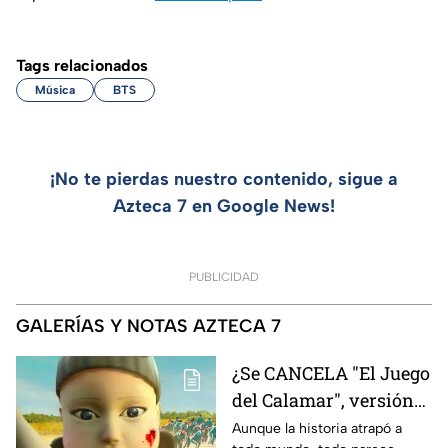
Tags relacionados
Música
BTS
¡No te pierdas nuestro contenido, sigue a
Azteca 7 en Google News!
PUBLICIDAD
GALERÍAS Y NOTAS AZTECA 7
¿Se CANCELA "El Juego
del Calamar", versión
Estados Unidos? Esto
Aunque la historia atrapó a