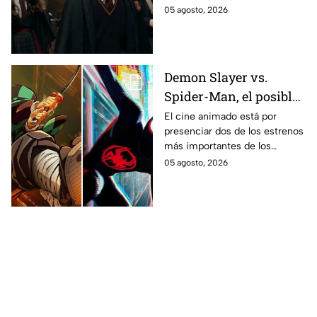
los fans de los libros
la primera temporada basada
05 agosto, 2026
en los libros de J.K. Rowling.
Demon Slayer vs.
Spider-Man, el posible
gran enfrentamiento
El cine animado está por
presenciar dos de los estrenos
en taquilla del 2027
más importantes de los
últimos años.
05 agosto, 2026