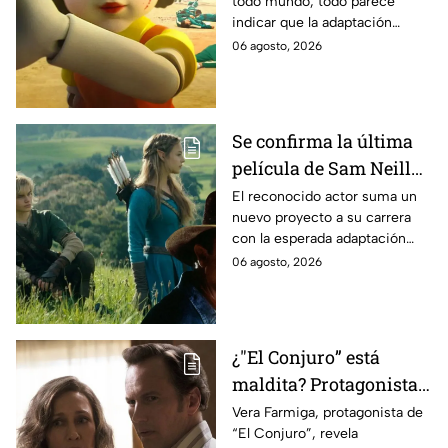
todo mundo, todo parece
es lo que se sabe al
indicar que la adaptación
momento
podría ser cancelada:
06 agosto, 2026
Se confirma la última
película de Sam Neill
antes de morir: esto es
El reconocido actor suma un
nuevo proyecto a su carrera
lo que se sabe hasta
con la esperada adaptación
ahora
cinematográfica del popular
06 agosto, 2026
videojuego.
¿"El Conjuro” está
maldita? Protagonista
revela INQUIETANTES
Vera Farmiga, protagonista de
“El Conjuro”, revela
señales en su cuerpo