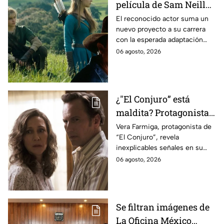
película de Sam Neill
antes de morir: esto es
El reconocido actor suma un
nuevo proyecto a su carrera
lo que se sabe hasta
con la esperada adaptación
ahora
cinematográfica del popular
06 agosto, 2026
videojuego.
¿"El Conjuro” está
maldita? Protagonista
revela INQUIETANTES
Vera Farmiga, protagonista de
“El Conjuro”, revela
señales en su cuerpo
inexplicables señales en su
durante la grabación de
cuerpo durante el rodaje de la
06 agosto, 2026
la película
película
Se filtran imágenes de
La Oficina México