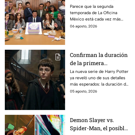
temporada 2 y un
Parece que la segunda
temporada de La Oficina
detalle desata teorías
México está cada vez más
entre los fans
cerca, pues el elenco ya se
06 agosto, 2026
encuentra en grabaciones y ya
se filtraron las primeras
imágenes del set.
Confirman la duración
de la primera
temporada de Harry
La nueva serie de Harry Potter
ya reveló uno de sus detalles
Potter y emocionará a
más esperados: la duración de
los fans de los libros
la primera temporada basada
05 agosto, 2026
en los libros de J.K. Rowling.
Demon Slayer vs.
Spider-Man, el posible