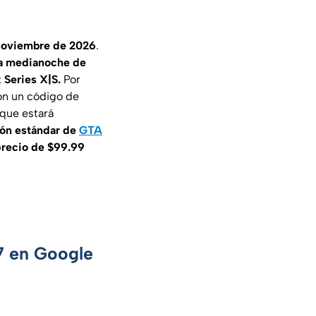
 noviembre de 2026
.
 la medianoche de
 Series X|S.
Por
con un código de
 que estará
ión estándar de
GTA
precio de $99.99
 7 en Google