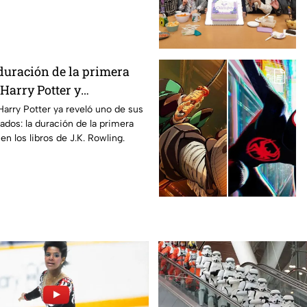
duración de la primera
Harry Potter y
os fans de los libros
Harry Potter ya reveló uno de sus
ados: la duración de la primera
n los libros de J.K. Rowling.