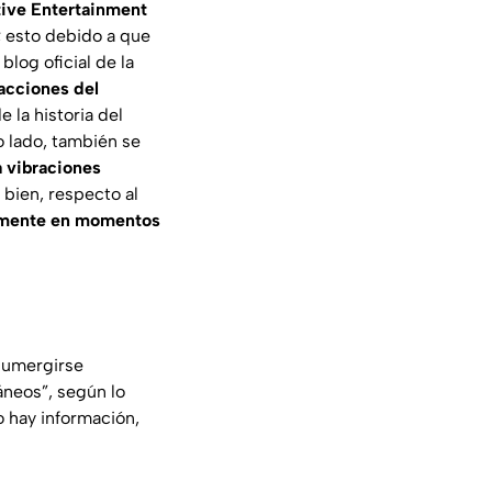
tive Entertainment
; esto debido a que
log oficial de la
 acciones del
 la historia del
o lado, también se
á vibraciones
 bien, respecto al
ialmente en momentos
 sumergirse
áneos”, según lo
o hay información,