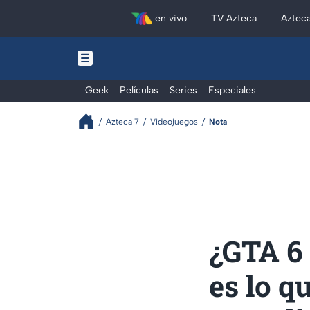
en vivo
TV Azteca
Aztec
Geek
Películas
Series
Especiales
Azteca 7
Videojuegos
Nota
¿GTA 6 
es lo q