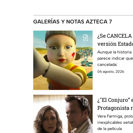
GALERÍAS Y NOTAS AZTECA 7
¿Se CANCELA "
versión Estado
se sabe al mo
Aunque la historia
parece indicar que
cancelada:
06 agosto, 2026
¿"El Conjuro” 
Protagonista
señales en su
Vera Farmiga, prot
inexplicables seña
grabación de l
de la película