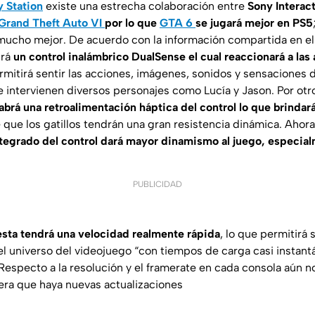
y Station
existe una estrecha colaboración entre
Sony Interac
Grand Theft Auto VI
por lo que
GTA 6
se jugará mejor en PS5
 mucho mejor. De acuerdo con la información compartida en el b
brá
un control inalámbrico DualSense el cual reaccionará a las
rmitirá sentir las acciones, imágenes, sonidos y sensaciones de
e intervienen diversos personajes como Lucía y Jason. Por otr
abrá una retroalimentación háptica del control lo que brindar
ue los gatillos tendrán una gran resistencia dinámica. Ahora
integrado del control dará mayor dinamismo al juego, espec
PUBLICIDAD
esta tendrá una velocidad realmente rápida
, lo que permitirá
 universo del videojuego “con tiempos de carga casi instant
 Respecto a la resolución y el framerate en cada consola aún n
ra que haya nuevas actualizaciones