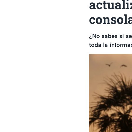
actuali
consol
¿No sabes si s
toda la informa