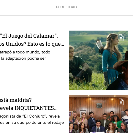
PUBLICIDAD
El Juego del Calamar",
s Unidos? Esto es lo que
mento
 atrapó a todo mundo, todo
 la adaptación podría ser
está maldita?
 revela INQUIETANTES
 cuerpo durante la
agonista de “El Conjuro”, revela
les en su cuerpo durante el rodaje
a película