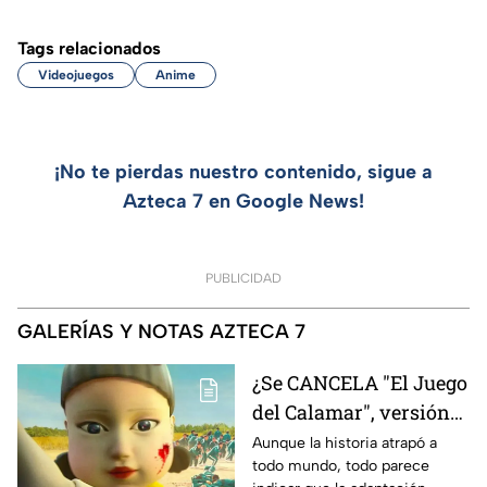
Tags relacionados
Videojuegos
Anime
¡No te pierdas nuestro contenido, sigue a
Azteca 7 en Google News!
PUBLICIDAD
GALERÍAS Y NOTAS AZTECA 7
¿Se CANCELA "El Juego
del Calamar", versión
Estados Unidos? Esto
Aunque la historia atrapó a
todo mundo, todo parece
es lo que se sabe al