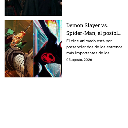
en los libros de J.K. Rowling.
Demon Slayer vs.
Spider-Man, el posible
gran enfrentamiento
El cine animado está por
presenciar dos de los estrenos
en taquilla del 2027
más importantes de los
últimos años.
05 agosto, 2026