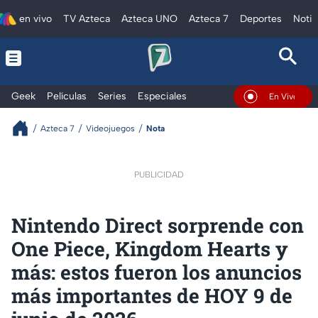
en vivo
TV Azteca
Azteca UNO
Azteca 7
Deportes
Notic
Geek
Películas
Series
Especiales
En Vivo
Azteca 7
Videojuegos
Nota
PUBLICIDAD
Nintendo Direct sorprende con
One Piece, Kingdom Hearts y
más: estos fueron los anuncios
más importantes de HOY 9 de