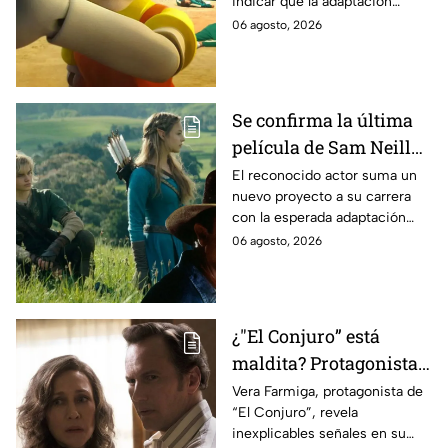
indicar que la adaptación
momento
podría ser cancelada:
06 agosto, 2026
Se confirma la última
película de Sam Neill
antes de morir: esto es
El reconocido actor suma un
nuevo proyecto a su carrera
lo que se sabe hasta
con la esperada adaptación
ahora
cinematográfica del popular
06 agosto, 2026
videojuego.
¿"El Conjuro” está
maldita? Protagonista
revela INQUIETANTES
Vera Farmiga, protagonista de
“El Conjuro”, revela
señales en su cuerpo
inexplicables señales en su
durante la grabación de