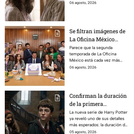
cuerpo durante el rodaje de la
06 agosto, 2026
la película
película
Se filtran imágenes de
La Oficina México
temporada 2 y un
Parece que la segunda
temporada de La Oficina
detalle desata teorías
México está cada vez más
entre los fans
cerca, pues el elenco ya se
06 agosto, 2026
encuentra en grabaciones y ya
se filtraron las primeras
imágenes del set.
Confirman la duración
de la primera
temporada de Harry
La nueva serie de Harry Potter
ya reveló uno de sus detalles
Potter y emocionará a
más esperados: la duración de
los fans de los libros
la primera temporada basada
05 agosto, 2026