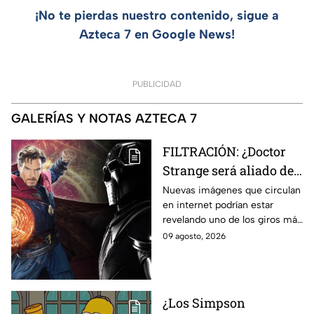
¡No te pierdas nuestro contenido, sigue a
Azteca 7 en Google News!
PUBLICIDAD
GALERÍAS Y NOTAS AZTECA 7
FILTRACIÓN: ¿Doctor
Strange será aliado de
Doctor Doom en
Nuevas imágenes que circulan
en internet podrían estar
Avengers: Doomsday?
revelando uno de los giros más
Esto revelan las nuevas
inesperados de Doctor Strange
09 agosto, 2026
imágenes filtradas
en Avengers: Doomsday.
¿Los Simpson