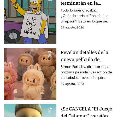
terminarán en la
temporada 40? Actriz
Todo lo bueno acaba...
¿Cuándo sería el final de Los
de Bart Simpson da
Simpson? Esto es lo que se
IMPACTANTE
sabe:
07 agosto, 2026
declaración
Revelan detalles de la
nueva película de
Labubu: de qué tratará
Simon Farnaby, director de la
próxima película live-action de
y cuándo se estrena
los Labubu, revela de qué
tratará la cinta. Aquí te
07 agosto, 2026
contamos los detalles.
¿Se CANCELA "El Juego
del Calamar", versión