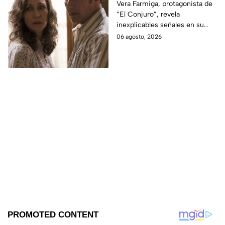
revela INQUIETANTES
Vera Farmiga, protagonista de
“El Conjuro”, revela
señales en su cuerpo
inexplicables señales en su
durante la grabación de
cuerpo durante el rodaje de la
06 agosto, 2026
la película
película