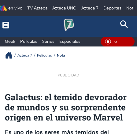
en vivo
TV Azteca
Azteca UNO
Azteca 7
Deportes
Notic
Geek
Películas
Series
Especiales
En Viv
Azteca 7
Películas
Nota
PUBLICIDAD
Galactus: el temido devorador
de mundos y su sorprendente
origen en el universo Marvel
Es uno de los seres más temidos del