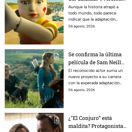
Estados Unidos? Esto
Aunque la historia atrapó a
todo mundo, todo parece
es lo que se sabe al
indicar que la adaptación
momento
podría ser cancelada:
06 agosto, 2026
Se confirma la última
película de Sam Neill
antes de morir: esto es
El reconocido actor suma un
nuevo proyecto a su carrera
lo que se sabe hasta
con la esperada adaptación
ahora
cinematográfica del popular
06 agosto, 2026
videojuego.
¿"El Conjuro” está
maldita? Protagonista