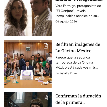
revela INQUIETANTES
Vera Farmiga, protagonista de
“El Conjuro”, revela
señales en su cuerpo
inexplicables señales en su
durante la grabación de
cuerpo durante el rodaje de la
06 agosto, 2026
la película
película
Se filtran imágenes de
La Oficina México
temporada 2 y un
Parece que la segunda
temporada de La Oficina
detalle desata teorías
México está cada vez más
entre los fans
cerca, pues el elenco ya se
06 agosto, 2026
encuentra en grabaciones y ya
se filtraron las primeras
imágenes del set.
Confirman la duración
de la primera