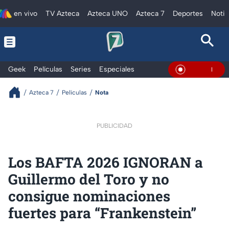
en vivo
TV Azteca
Azteca UNO
Azteca 7
Deportes
Notic
Geek
Películas
Series
Especiales
En Vivo
Azteca 7
Películas
Nota
PUBLICIDAD
Los BAFTA 2026 IGNORAN a
Guillermo del Toro y no
consigue nominaciones
fuertes para “Frankenstein”