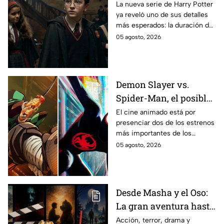
temporada de Harry
La nueva serie de Harry Potter
ya reveló uno de sus detalles
Potter y emocionará a
más esperados: la duración de
los fans de los libros
la primera temporada basada
05 agosto, 2026
en los libros de J.K. Rowling.
Demon Slayer vs.
Spider-Man, el posible
gran enfrentamiento
El cine animado está por
presenciar dos de los estrenos
en taquilla del 2027
más importantes de los
últimos años.
05 agosto, 2026
Desde Masha y el Oso:
La gran aventura hasta
El Final de la Calle Oak
Acción, terror, drama y