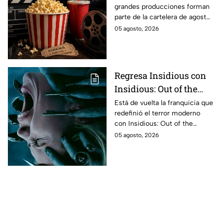
grandes producciones forman
con Anne Hathaway.
parte de la cartelera de agosto
Esta es la lista
en México.
05 agosto, 2026
completa de los
estrenos en cines para
agosto de 2026 en
México
Regresa Insidious con
Insidious: Out of the
Further; esto revela el
Está de vuelta la franquicia que
redefinió el terror moderno
aterrador primer tráiler
con Insidious: Out of the
Further. Te contamos todo lo
05 agosto, 2026
que se sabe de la película para
que no te la pierdas.