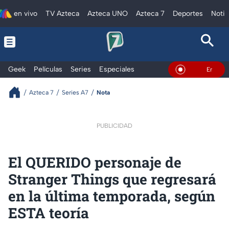
en vivo
TV Azteca
Azteca UNO
Azteca 7
Deportes
Notic
Geek
Películas
Series
Especiales
En Vivo
Azteca 7
Series A7
Nota
PUBLICIDAD
El QUERIDO personaje de
Stranger Things que regresará
en la última temporada, según
ESTA teoría