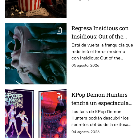
completa de los
estrenos en cines para
agosto de 2026 en
México
Regresa Insidious con
Insidious: Out of the
Further; esto revela el
Está de vuelta la franquicia que
redefinió el terror moderno
aterrador primer tráiler
con Insidious: Out of the
Further. Te contamos todo lo
05 agosto, 2026
que se sabe de la película para
que no te la pierdas.
KPop Demon Hunters
tendrá un espectacular
libro de arte con más de
Los fans de KPop Demon
Hunters podrán descubrir los
500 ilustraciones
secretos detrás de la exitosa
inéditas: ¿se venderá
película gracias a un nuevo
04 agosto, 2026
en México?
libro de arte oficial. Te