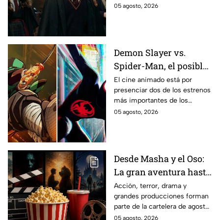
la primera temporada basada
05 agosto, 2026
en los libros de J.K. Rowling.
Demon Slayer vs.
Spider-Man, el posible
gran enfrentamiento
El cine animado está por
presenciar dos de los estrenos
en taquilla del 2027
más importantes de los
últimos años.
05 agosto, 2026
Desde Masha y el Oso:
La gran aventura hasta
El Final de la Calle Oak
Acción, terror, drama y
grandes producciones forman
con Anne Hathaway.
parte de la cartelera de agosto
Esta es la lista
en México.
05 agosto, 2026