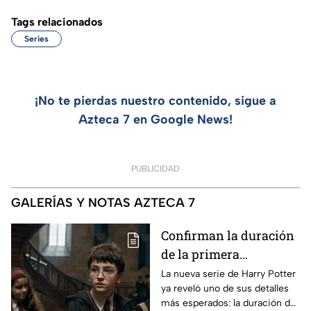
Tags relacionados
Series
¡No te pierdas nuestro contenido, sigue a
Azteca 7 en Google News!
PUBLICIDAD
GALERÍAS Y NOTAS AZTECA 7
Confirman la duración
de la primera
temporada de Harry
La nueva serie de Harry Potter
ya reveló uno de sus detalles
Potter y emocionará a
más esperados: la duración de
los fans de los libros