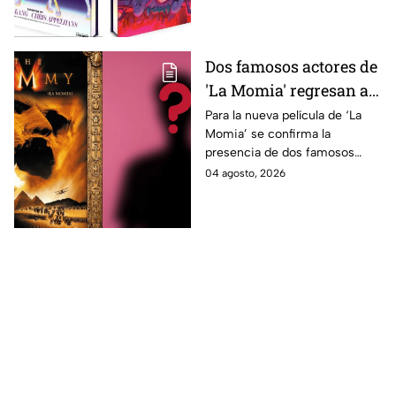
decimos si llegará a México.
Dos famosos actores de
'La Momia' regresan a
la nueva película;
Para la nueva película de ‘La
Momia’ se confirma la
descubre de quiénes se
presencia de dos famosos
tratan
actores, ya se dio a conocer
04 agosto, 2026
de quiénes se tratan y cuándo
se estrena