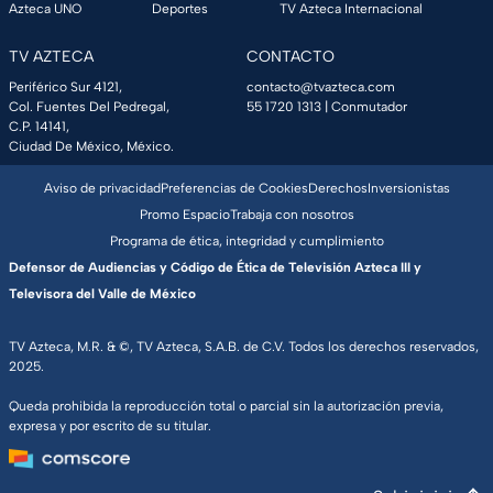
Azteca UNO
Deportes
TV Azteca Internacional
TV AZTECA
CONTACTO
Periférico Sur 4121,
contacto@tvazteca.com
Col. Fuentes Del Pedregal,
55 1720 1313
| Conmutador
C.P. 14141,
Ciudad De México, México.
Aviso de privacidad
Preferencias de Cookies
Derechos
Inversionistas
Promo Espacio
Trabaja con nosotros
Programa de ética, integridad y cumplimiento
Defensor de Audiencias y Código de Ética de Televisión Azteca III y
Televisora del Valle de México
TV Azteca, M.R. & ©, TV Azteca, S.A.B. de C.V. Todos los derechos reservados,
2025.
Queda prohibida la reproducción total o parcial sin la autorización previa,
expresa y por escrito de su titular.