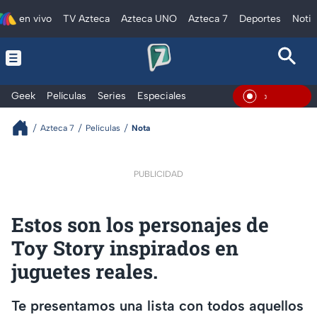
en vivo
TV Azteca
Azteca UNO
Azteca 7
Deportes
Notic
Geek
Películas
Series
Especiales
En Vivo
Azteca 7
Películas
Nota
PUBLICIDAD
Estos son los personajes de
Toy Story inspirados en
juguetes reales.
Te presentamos una lista con todos aquellos