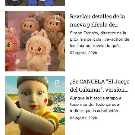
Revelan detalles de la
nueva película de
Labubu: de qué tratará
Simon Farnaby, director de la
próxima película live-action de
y cuándo se estrena
los Labubu, revela de qué
tratará la cinta. Aquí te
07 agosto, 2026
contamos los detalles.
¿Se CANCELA "El Juego
del Calamar", versión
Estados Unidos? Esto
Aunque la historia atrapó a
todo mundo, todo parece
es lo que se sabe al
indicar que la adaptación
momento
podría ser cancelada:
06 agosto, 2026