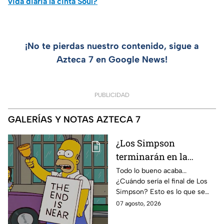
vida diaria la cinta Soul?
¡No te pierdas nuestro contenido, sigue a
Azteca 7 en Google News!
PUBLICIDAD
GALERÍAS Y NOTAS AZTECA 7
¿Los Simpson
terminarán en la
temporada 40? Actriz
Todo lo bueno acaba...
¿Cuándo sería el final de Los
de Bart Simpson da
Simpson? Esto es lo que se
IMPACTANTE
sabe:
07 agosto, 2026
declaración