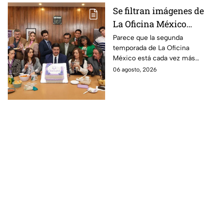
Se filtran imágenes de
La Oficina México
temporada 2 y un
Parece que la segunda
temporada de La Oficina
detalle desata teorías
México está cada vez más
entre los fans
cerca, pues el elenco ya se
06 agosto, 2026
encuentra en grabaciones y ya
se filtraron las primeras
imágenes del set.