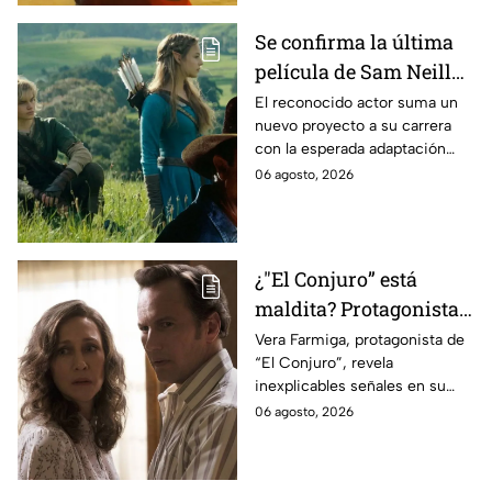
Se confirma la última
película de Sam Neill
antes de morir: esto es
El reconocido actor suma un
nuevo proyecto a su carrera
lo que se sabe hasta
con la esperada adaptación
ahora
cinematográfica del popular
06 agosto, 2026
videojuego.
¿"El Conjuro” está
maldita? Protagonista
revela INQUIETANTES
Vera Farmiga, protagonista de
“El Conjuro”, revela
señales en su cuerpo
inexplicables señales en su
durante la grabación de
cuerpo durante el rodaje de la
06 agosto, 2026
la película
película