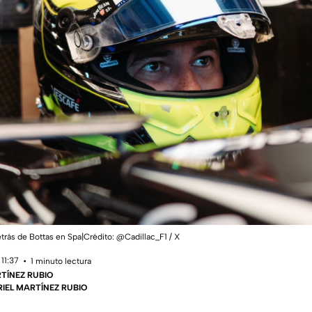
trás de Bottas en Spa|Crédito: @Cadillac_F1 / X
11:37
1 minuto lectura
TÍNEZ RUBIO
BRIEL MARTÍNEZ RUBIO