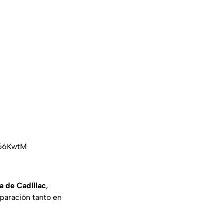
G56KwtM
a de Cadillac
,
paración tanto en