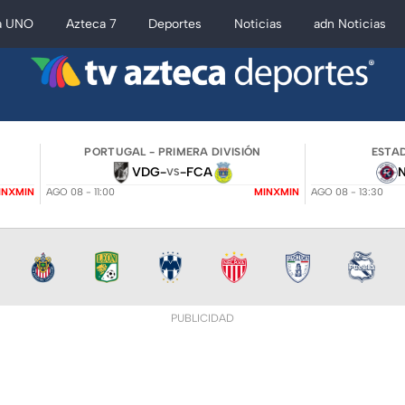
a UNO
Azteca 7
Deportes
Noticias
adn Noticias
PORTUGAL - PRIMERA DIVISIÓN
ESTAD
VDG
-
-
FCA
VS
INXMIN
AGO 08 - 11:00
MINXMIN
AGO 08 - 13:30
PUBLICIDAD