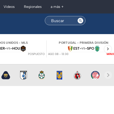
Regionales
Videos
a más +
OS UNIDOS - MLS
PORTUGAL - PRIMERA DIVISIÓN
NER
-
-
HOU
EST
-
-
SPO
VS
VS
POSPUESTO
AGO 08 - 13:30
MINX