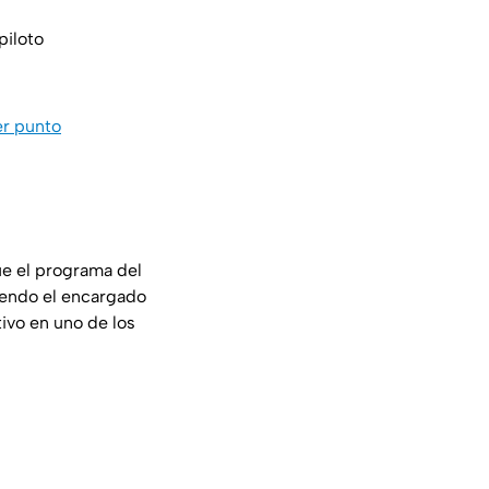
 piloto
er punto
ue el programa del
iendo el encargado
tivo en uno de los