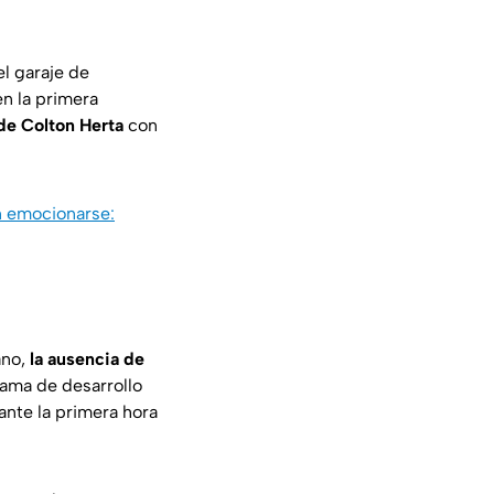
l garaje de
en la primera
 de Colton Herta
con
n emocionarse:
ano,
la ausencia de
grama de desarrollo
nte la primera hora