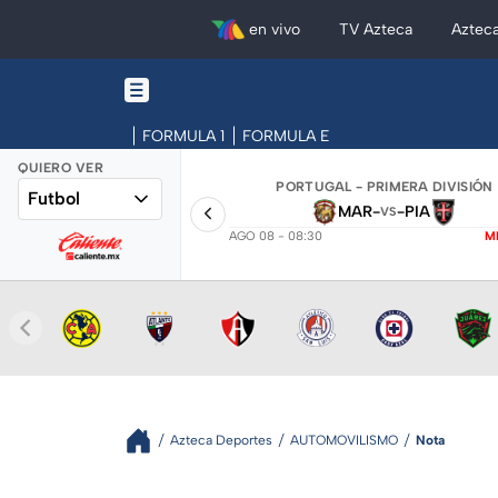
en vivo
TV Azteca
Aztec
FORMULA 1
FORMULA E
QUIERO VER
PORTUGAL - PRIMERA DIVISIÓN
Futbol
MAR
-
-
PIA
VS
AGO 08 - 08:30
M
Azteca Deportes
AUTOMOVILISMO
Nota