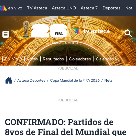
en vivo
TV Azteca
Azteca UNO
Azteca 7
Deportes
Notic
EN VIVO
Notas
Resultados
Goleadores
Calendario
PUBLICIDAD
Azteca Deportes
Copa Mundial de la FIFA 2026
Nota
PUBLICIDAD
CONFIRMADO: Partidos de
8vos de Final del Mundial que