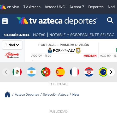
en vivo
TV Azteca
Azteca UNO
Azteca 7
Deportes
Notic
NOTAS
NOTABLE Y SOBRESALIENTE SELECC
Futbol
PORTUGAL - PRIMERA DIVISIÓN
POR
-
-
ALV
VS
AGO 09 - 11:00
MINXMIN
AGO 09 - 13
PUBLICIDAD
Azteca Deportes
Selección Azteca
Nota
PUBLICIDAD