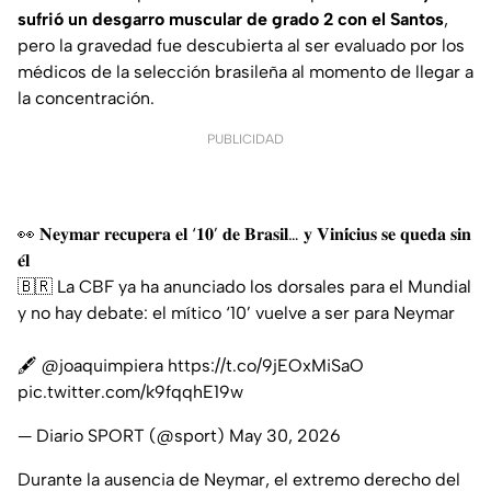
sufrió un desgarro muscular de grado 2 con el Santos
,
pero la gravedad fue descubierta al ser evaluado por los
médicos de la selección brasileña al momento de llegar a
la concentración.
PUBLICIDAD
👀 𝐍𝐞𝐲𝐦𝐚𝐫 𝐫𝐞𝐜𝐮𝐩𝐞𝐫𝐚 𝐞𝐥 ‘𝟏𝟎’ 𝐝𝐞 𝐁𝐫𝐚𝐬𝐢𝐥… 𝐲 𝐕𝐢𝐧𝐢́𝐜𝐢𝐮𝐬 𝐬𝐞 𝐪𝐮𝐞𝐝𝐚 𝐬𝐢𝐧
𝐞́𝐥
🇧🇷 La CBF ya ha anunciado los dorsales para el Mundial
y no hay debate: el mítico ‘10’ vuelve a ser para Neymar
🖋️
@joaquimpiera
https://t.co/9jEOxMiSaO
pic.twitter.com/k9fqqhE19w
— Diario SPORT (@sport)
May 30, 2026
Durante la ausencia de Neymar, el extremo derecho del