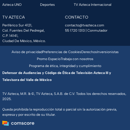
Azteca UNO
Deportes
TV Azteca Internacional
TV AZTECA
CONTACTO
Periférico Sur 4121,
contacto@tvazteca.com
Col. Fuentes Del Pedregal,
55 1720 1313
| Conmutador
C.P. 14141,
Ciudad De México, México.
Aviso de privacidad
Preferencias de Cookies
Derechos
Inversionistas
Promo Espacio
Trabaja con nosotros
Programa de ética, integridad y cumplimiento
Defensor de Audiencias y Código de Ética de Televisión Azteca III y
Televisora del Valle de México
TV Azteca, M.R. & ©, TV Azteca, S.A.B. de C.V. Todos los derechos reservados,
2025.
Queda prohibida la reproducción total o parcial sin la autorización previa,
expresa y por escrito de su titular.