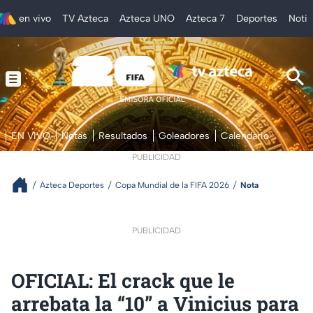
en vivo
TV Azteca
Azteca UNO
Azteca 7
Deportes
Notic
EN VIVO
Notas
Resultados
Goleadores
Calendario
PUBLICIDAD
Azteca Deportes
Copa Mundial de la FIFA 2026
Nota
PUBLICIDAD
OFICIAL: El crack que le
arrebata la “10” a Vinicius para