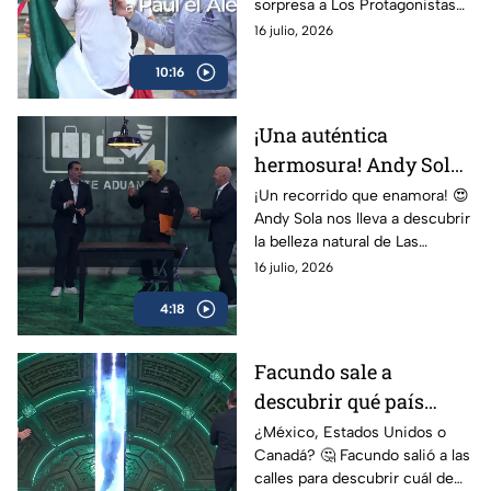
sorpresa a Los Protagonistas
Dr. García
para realizar una rigurosa
16 julio, 2026
inspección a Christian
10:16
Martinoli y al Dr. García.
¡Una auténtica
hermosura! Andy Sola
descubre el paraíso de
¡Un recorrido que enamora! 😍
Andy Sola nos lleva a descubrir
Las Estacas |
la belleza natural de Las
TransportAndyng
Estacas, uno de los destinos
16 julio, 2026
más impresionantes de
4:18
México.
Facundo sale a
descubrir qué país
tiene el corazón más
¿México, Estados Unidos o
Canadá? 🤔 Facundo salió a las
grande | Los
calles para descubrir cuál de
Protagonistas