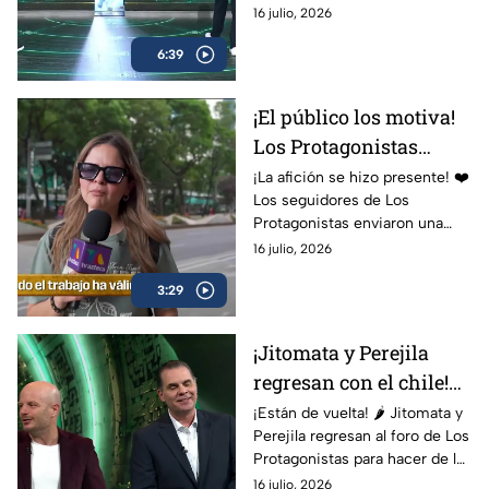
los tres países se toca más el
16 julio, 2026
corazón para ayudar al prójimo.
6:39
¡El público los motiva!
Los Protagonistas
reciben una lluvia de
¡La afición se hizo presente! ❤️
Los seguidores de Los
mensajes de apoyo
Protagonistas enviaron una
auténtica ola de mensajes de
16 julio, 2026
ánimo para Martinoli, el Dr.
3:29
García y todo el equipo... ¡y
vaya que los necesitaban!
¡Jitomata y Perejila
regresan con el chile!
Nadie se salvó en Los
¡Están de vuelta! 🌶️ Jitomata y
Perejila regresan al foro de Los
Protagonistas
Protagonistas para hacer de las
suyas con un divertido reto
16 julio, 2026