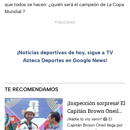
que todos se hacen: ¿quién será el campeón de La Copa
Mundial ?
PUBLICIDAD
¡Noticias deportivas de hoy, sigue a TV
Azteca Deportes en Google News!
TE RECOMENDAMOS
¡Inspección sorpresa! El
Capitán Brown Oneil
pone contra las
¡Nadie lo vio venir! 😱 El
Capitán Brown Oneil llega por
cuerdas a Martinoli y al