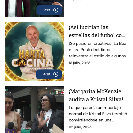
donde el chile será el gran
9:19
protagonista.
¡Así lucirían las
estrellas del futbol con
un nuevo look! | Los
¡Se pusieron creativos! La Bea
e Isra Punk decidieron
Protagonistas
reinventar el estilo de algunos
de los mejores jugadores del
16 julio, 2026
mundo, dándoles un cambio
4:19
de imagen que desató las
risas.
¡Margarita McKenzie
audita a Kristal Silva!
La misión termina en
Lo que parecía un reportaje
normal de Kristal Silva terminó
un caos total
convirtiéndose en una
auténtica locura cuando
05 julio, 2026
Margarita McKenzie apareció