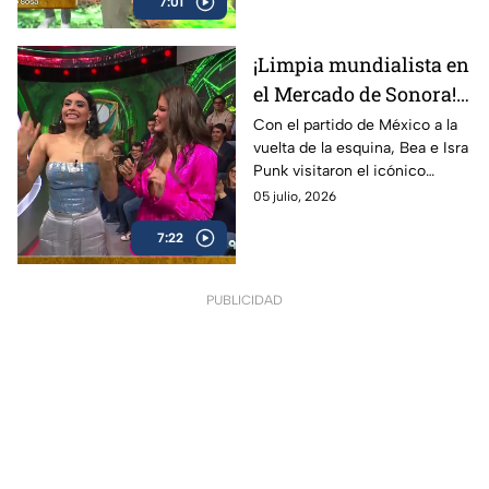
7:01
momentos divertidos,
inesperados y muy mexicanos.
¡Limpia mundialista en
el Mercado de Sonora!
Bea e Isra Punk buscan
Con el partido de México a la
vuelta de la esquina, Bea e Isra
la buena vibra para
Punk visitaron el icónico
México
Mercado de Sonora para
05 julio, 2026
realizar una peculiar limpia
7:22
mundialista y atraer toda la
buena energía.
PUBLICIDAD