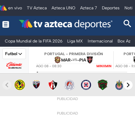
en vivo
TV Azteca
Azteca UNO
Azteca 7
Deportes
Notic
Copa Mundial de la FIFA 2026
Liga MX
Internacional
Box Azte
Futbol
PORTUGAL - PRIMERA DIVISIÓN
PORTU
MAR
-
-
PIA
VS
AGO 08 - 08:30
MINXMIN
AGO 08 - 11
PUBLICIDAD
PUBLICIDAD