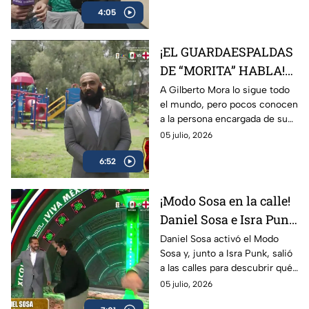
4:05
para realizar una inesperada
auditoría llena de ocurrencias y
momentos inolvidables.
¡EL GUARDAESPALDAS
DE “MORITA” HABLA!
La misión secreta
A Gilberto Mora lo sigue todo
el mundo, pero pocos conocen
detrás de la joya
a la persona encargada de su
mexicana
seguridad. En El Capitorreo,
05 julio, 2026
aparece el misterioso
6:52
guardaespaldas de “Morita”
para revelar detalles de una
misión que nadie esperaba.
¡Modo Sosa en la calle!
Daniel Sosa e Isra Punk
ponen a prueba el
Daniel Sosa activó el Modo
Sosa y, junto a Isra Punk, salió
cariño de la bandita
a las calles para descubrir qué
tan cálida y buena onda es la
05 julio, 2026
gente. El resultado dejó