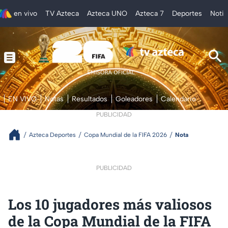
en vivo
TV Azteca
Azteca UNO
Azteca 7
Deportes
Notic
EN VIVO
Notas
Resultados
Goleadores
Calendario
PUBLICIDAD
Azteca Deportes
Copa Mundial de la FIFA 2026
Nota
PUBLICIDAD
Los 10 jugadores más valiosos
de la Copa Mundial de la FIFA