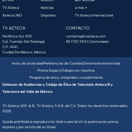
en vivo
Azteca 7
adn Noticias
TV Azteca
Noticias
a más +
Azteca UNO
Deportes
TV Azteca Internacional
TV AZTECA
CONTACTO
Periférico Sur 4121,
contacto@tvazteca.com
Col. Fuentes Del Pedregal,
55 1720 1313
| Conmutador
C.P. 14141,
Ciudad De México, México.
Aviso de privacidad
Preferencias de Cookies
Derechos
Inversionistas
Promo Espacio
Trabaja con nosotros
Programa de ética, integridad y cumplimiento
Defensor de Audiencias y Código de Ética de Televisión Azteca III y
Televisora del Valle de México
TV Azteca, M.R. & ©, TV Azteca, S.A.B. de C.V. Todos los derechos reservados,
2025.
Queda prohibida la reproducción total o parcial sin la autorización previa,
expresa y por escrito de su titular.