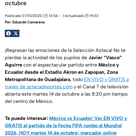
octubre
Publicado 07/10/2025 | 🕑 14:54
| Actualizado 🕑 19:02
Por:
Eduardo Camarena
¡Regresan las emociones de la Selección Azteca! No te
pierdas la actividad de los pupilos de
Javier “Vasco”
Aguirre
con el espectacular partido entre
México y
Ecuador desde el Estadio Akron en Zapopan, Zona
Metropolitana de Guadajalara
, todo
EN VIVO y GRATIS a
través de aztecadeportes.com
y el Canal 7 de televisión
abierta este martes 14 de octubre a las 8:20 pm tiempo
del centro de México.
Te puede interesar:
México vs Ecuador: Ver EN VIVO y
GRATIS el partido de la Fecha FIFA rumbo al Mundial
2026, HOY martes 14 de octubre; marcador online