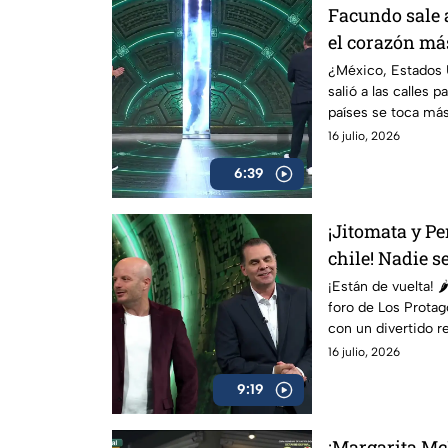
Facundo sale a
el corazón má
Protagonistas
¿México, Estados
salió a las calles p
países se toca más
prójimo.
16 julio, 2026
6:39
¡Jitomata y Pe
chile! Nadie s
Protagonistas
¡Están de vuelta! 🌶
foro de Los Protag
con un divertido re
protagonista.
16 julio, 2026
9:19
¡Margarita Mc