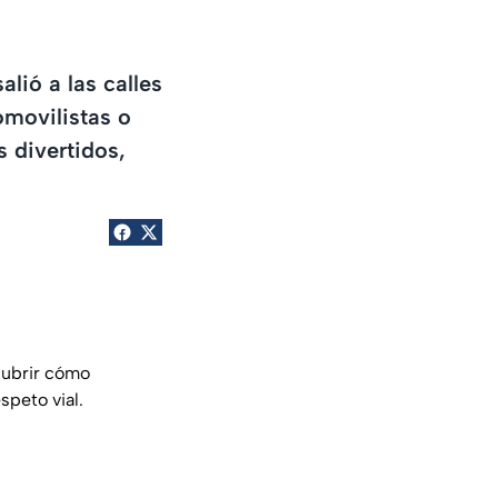
lió a las calles
omovilistas o
 divertidos,
cubrir cómo
speto vial.