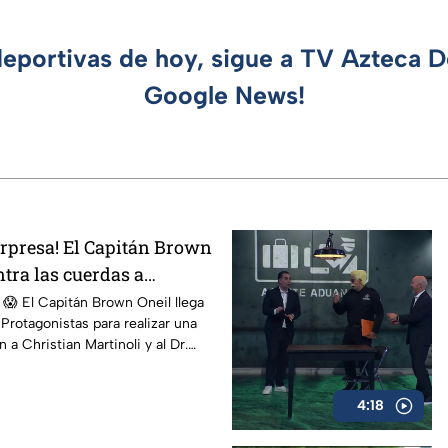
deportivas de hoy, sigue a TV Azteca 
Google News!
orpresa! El Capitán Brown
tra las cuerdas a
 Dr. García
! 😱 El Capitán Brown Oneil llega
 Protagonistas para realizar una
 a Christian Martinoli y al Dr.
4:18