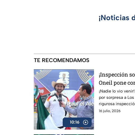
¡Noticias 
TE RECOMENDAMOS
¡Inspección s
Oneil pone con
Martinoli y al
¡Nadie lo vio venir
por sorpresa a Los
rigurosa inspección
García.
16 julio, 2026
10:16