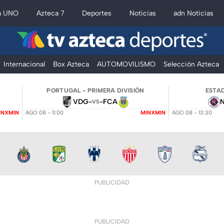
a UNO
Azteca 7
Deportes
Noticias
adn Noticias
Internacional
Box Azteca
AUTOMOVILISMO
Selección Azteca
PORTUGAL - PRIMERA DIVISIÓN
ESTAD
VDG
-
-
FCA
VS
INXMIN
AGO 08 - 11:00
MINXMIN
AGO 08 - 13:30
PUBLICIDAD
PUBLICIDAD