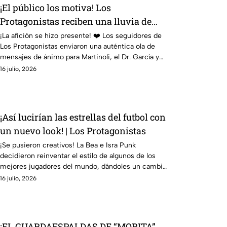
¡El público los motiva! Los
Protagonistas reciben una lluvia de
mensajes de apoyo
¡La afición se hizo presente! ❤️ Los seguidores de
Los Protagonistas enviaron una auténtica ola de
mensajes de ánimo para Martinoli, el Dr. García y
todo el equipo... ¡y vaya que los necesitaban!
16 julio, 2026
¡Así lucirían las estrellas del futbol con
un nuevo look! | Los Protagonistas
¡Se pusieron creativos! La Bea e Isra Punk
decidieron reinventar el estilo de algunos de los
mejores jugadores del mundo, dándoles un cambio
de imagen que desató las risas.
16 julio, 2026
¡EL GUARDAESPALDAS DE “MORITA”