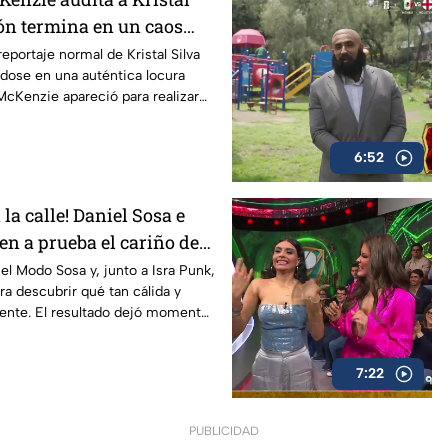
ión termina en un caos
eportaje normal de Kristal Silva
dose en una auténtica locura
cKenzie apareció para realizar
itoría llena de ocurrencias y
bles.
6:52
la calle! Daniel Sosa e
en a prueba el cariño de
 el Modo Sosa y, junto a Isra Punk,
para descubrir qué tan cálida y
gente. El resultado dejó momentos
erados y muy mexicanos.
7:22
PUBLICIDAD