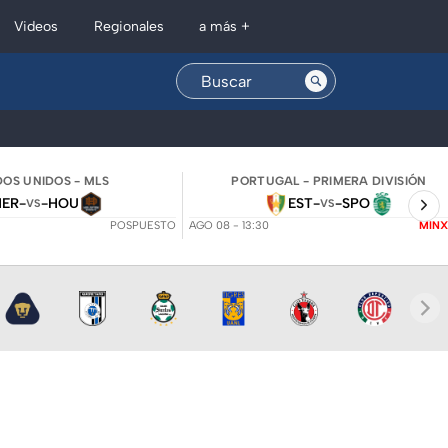
Regionales
Videos
a más +
OS UNIDOS - MLS
PORTUGAL - PRIMERA DIVISIÓN
NER
-
-
HOU
EST
-
-
SPO
VS
VS
POSPUESTO
AGO 08 - 13:30
MINX