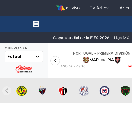
en vivo
TV Azteca
Aztec
Copa Mundial de la FIFA 2026
Liga MX
QUIERO VER
PORTUGAL - PRIMERA DIVISIÓN
Futbol
MAR
-
-
PIA
VS
AGO 08 - 08:30
M