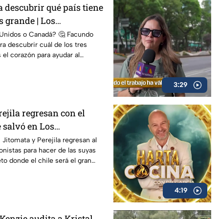
 descubrir qué país tiene
s grande | Los
 Unidos o Canadá? 🤔 Facundo
ara descubrir cuál de los tres
 el corazón para ayudar al
3:29
rejila regresan con el
e salvó en Los
️ Jitomata y Perejila regresan al
onistas para hacer de las suyas
to donde el chile será el gran
4:19
Kenzie audita a Kristal