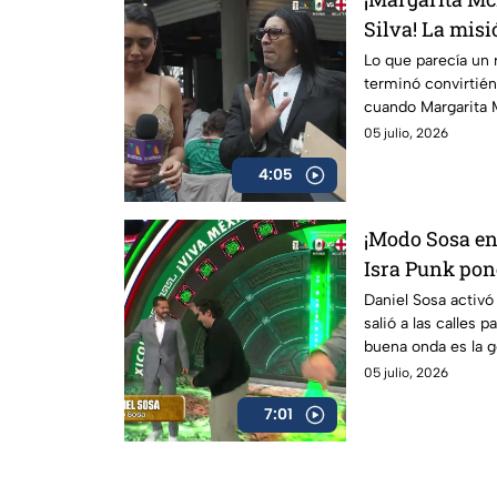
Silva! La mis
total
Lo que parecía un r
terminó convirtién
cuando Margarita M
una inesperada aud
05 julio, 2026
momentos inolvida
4:05
¡Modo Sosa en 
Isra Punk pon
la bandita
Daniel Sosa activó
salió a las calles 
buena onda es la 
divertidos, inesp
05 julio, 2026
7:01