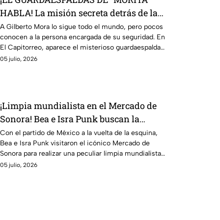
HABLA! La misión secreta detrás de la
joya mexicana
A Gilberto Mora lo sigue todo el mundo, pero pocos
conocen a la persona encargada de su seguridad. En
El Capitorreo, aparece el misterioso guardaespaldas
de “Morita” para revelar detalles de una misión que
05 julio, 2026
nadie esperaba.
¡Limpia mundialista en el Mercado de
Sonora! Bea e Isra Punk buscan la
buena vibra para México
Con el partido de México a la vuelta de la esquina,
Bea e Isra Punk visitaron el icónico Mercado de
Sonora para realizar una peculiar limpia mundialista
y atraer toda la buena energía.
05 julio, 2026