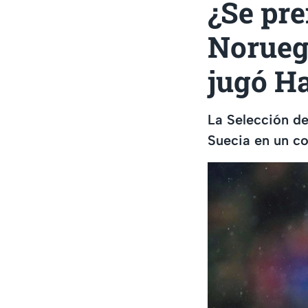
¿Se pr
Noruega
jugó H
La Selección de
Suecia en un c