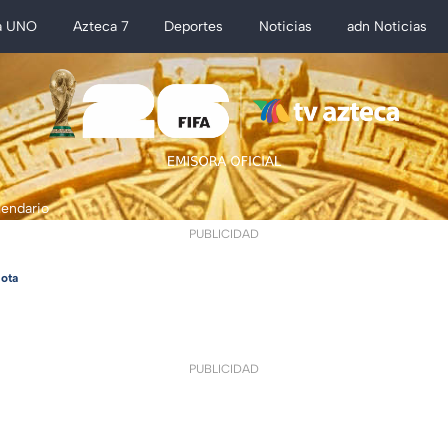
a UNO
Azteca 7
Deportes
Noticias
adn Noticias
lendario
PUBLICIDAD
ota
PUBLICIDAD