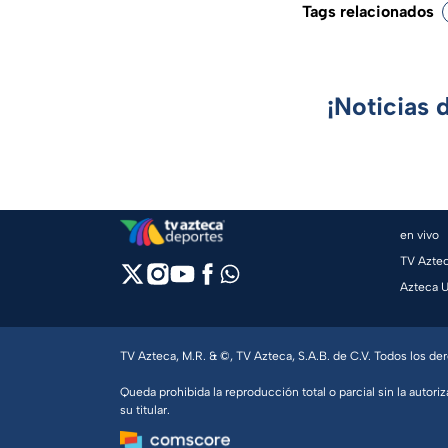
Tags relacionados
¡Noticias 
en vivo
TV Azte
Azteca 
TV Azteca, M.R. & ©, TV Azteca, S.A.B. de C.V. Todos los d
Queda prohibida la reproducción total o parcial sin la autoriz
su titular.