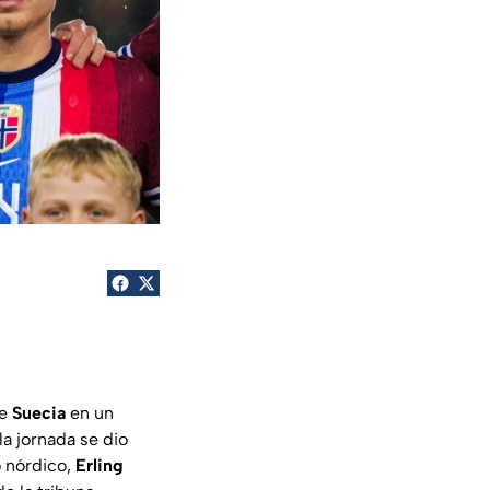
de
Suecia
en un
a jornada se dio
o nórdico,
Erling