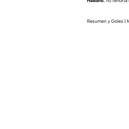
Haaland
, no tendría
Resumen y Goles | M