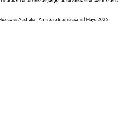
 minutos en el terreno de juego, observando el encuentro desd
éxico vs Australia | Amistoso Internacional | Mayo 2026