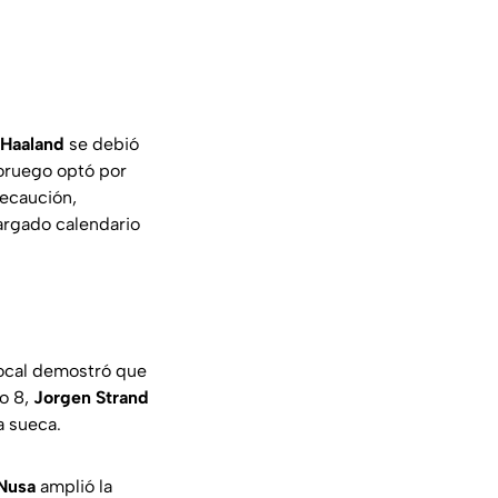
Haaland
se debió
noruego optó por
recaución,
argado calendario
 local demostró que
to 8,
Jorgen Strand
a sueca.
 Nusa
amplió la