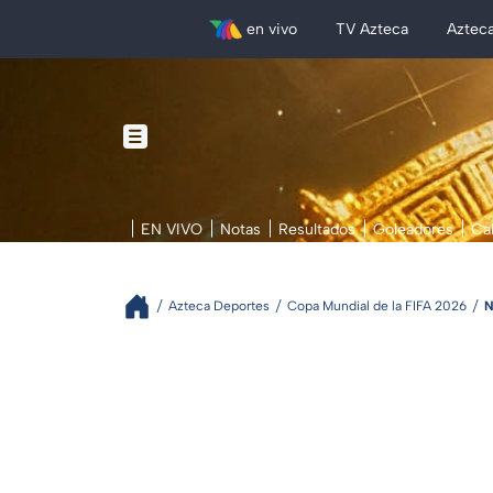
en vivo
TV Azteca
Aztec
EN VIVO
Notas
Resultados
Goleadores
Ca
Azteca Deportes
Copa Mundial de la FIFA 2026
N