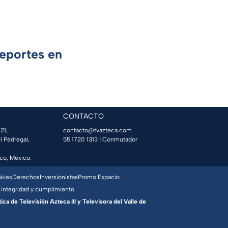
Deportes en
CONTACTO
21,
contacto@tvazteca.com
l Pedregal,
55 1720 1313
| Conmutador
co, México.
okies
Derechos
Inversionistas
Promo Espacio
 integridad y cumplimiento
a de Televisión Azteca III y Televisora del Valle de