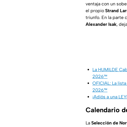
ventaja con un sober
el propio
Strand La
triunfo. En la part
Alexander Isak
, dej
La HUMILDE Cabo
2026™
OFICIAL: La list
2026™
¡Adiós a una LE
Calendario d
La
Selección de No