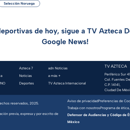
Selección Noruega
deportivas de hoy, sigue a TV Azteca 
Google News!
TV AZTECA
Azteca 7
adn Noticias
Periférico Sur 41
ca
Noticias
a más +
Col. Fuentes De
UNO
Deportes
TV Azteca Internacional
C.P. 14141,
Ciudad De Méxi
Aviso de privacidad
Preferencias de Co
erechos reservados, 2025.
Trabaja con nosotros
Programa de ética,
ación previa, expresa y por escrito de
Defensor de Audiencias y Código de Étic
México