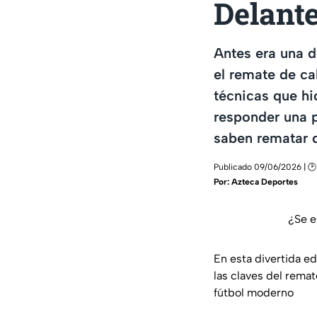
Delant
Antes era una d
el remate de c
técnicas que hi
responder una p
saben rematar 
Publicado 09/06/2026 | 🕑
Por:
Azteca Deportes
¿Se e
En esta divertida e
las claves del rema
fútbol moderno