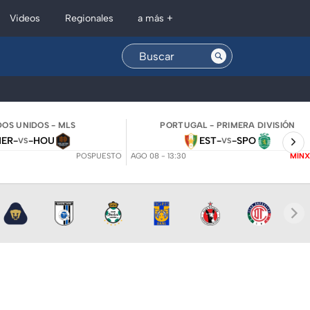
Regionales
Videos
a más +
OS UNIDOS - MLS
PORTUGAL - PRIMERA DIVISIÓN
NER
-
-
HOU
EST
-
-
SPO
VS
VS
POSPUESTO
AGO 08 - 13:30
MINX