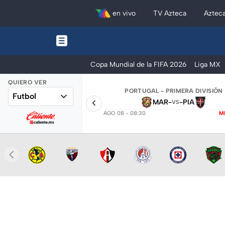
en vivo
TV Azteca
Aztec
Copa Mundial de la FIFA 2026
Liga MX
QUIERO VER
PORTUGAL - PRIMERA DIVISIÓN
Futbol
MAR
-
-
PIA
VS
AGO 08 - 08:30
M