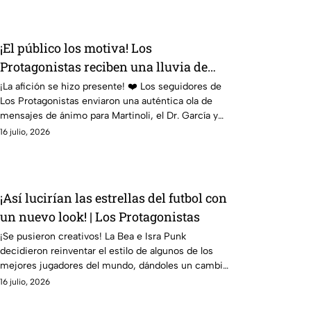
¡El público los motiva! Los
Protagonistas reciben una lluvia de
mensajes de apoyo
¡La afición se hizo presente! ❤️ Los seguidores de
Los Protagonistas enviaron una auténtica ola de
mensajes de ánimo para Martinoli, el Dr. García y
todo el equipo... ¡y vaya que los necesitaban!
16 julio, 2026
¡Así lucirían las estrellas del futbol con
un nuevo look! | Los Protagonistas
¡Se pusieron creativos! La Bea e Isra Punk
decidieron reinventar el estilo de algunos de los
mejores jugadores del mundo, dándoles un cambio
de imagen que desató las risas.
16 julio, 2026