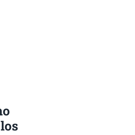
mo
los