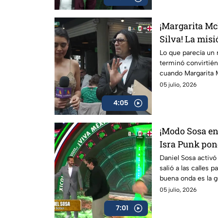
¡Margarita Mc
Silva! La mis
total
Lo que parecía un r
terminó convirtién
cuando Margarita M
una inesperada aud
05 julio, 2026
momentos inolvida
4:05
¡Modo Sosa en 
Isra Punk pon
la bandita
Daniel Sosa activó
salió a las calles 
buena onda es la 
divertidos, inesp
05 julio, 2026
7:01