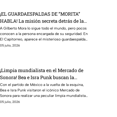
¡EL GUARDAESPALDAS DE “MORITA”
HABLA! La misión secreta detrás de la
joya mexicana
A Gilberto Mora lo sigue todo el mundo, pero pocos
conocen a la persona encargada de su seguridad. En
El Capitorreo, aparece el misterioso guardaespaldas
de “Morita” para revelar detalles de una misión que
05 julio, 2026
nadie esperaba.
¡Limpia mundialista en el Mercado de
Sonora! Bea e Isra Punk buscan la
buena vibra para México
Con el partido de México a la vuelta de la esquina,
Bea e Isra Punk visitaron el icónico Mercado de
Sonora para realizar una peculiar limpia mundialista
y atraer toda la buena energía.
05 julio, 2026