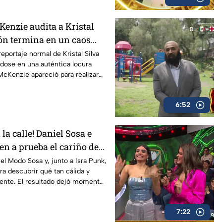
Kenzie audita a Kristal
ión termina en un caos
eportaje normal de Kristal Silva
dose en una auténtica locura
cKenzie apareció para realizar
itoría llena de ocurrencias y
bles.
6:52
la calle! Daniel Sosa e
en a prueba el cariño de
 el Modo Sosa y, junto a Isra Punk,
para descubrir qué tan cálida y
gente. El resultado dejó momentos
erados y muy mexicanos.
7:22