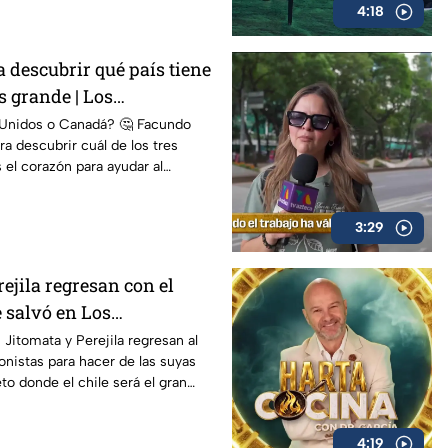
4:18
 descubrir qué país tiene
s grande | Los
 Unidos o Canadá? 🤔 Facundo
ara descubrir cuál de los tres
 el corazón para ayudar al
3:29
rejila regresan con el
e salvó en Los
️ Jitomata y Perejila regresan al
onistas para hacer de las suyas
to donde el chile será el gran
4:19