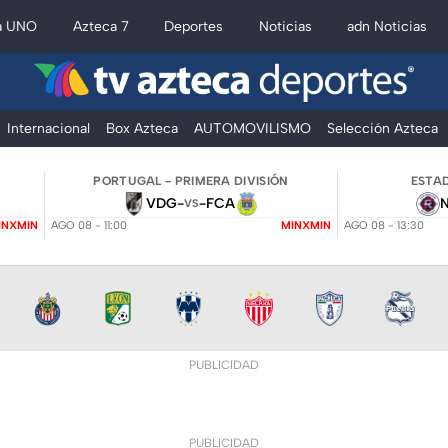
a UNO
Azteca 7
Deportes
Noticias
adn Noticias
Internacional
Box Azteca
AUTOMOVILISMO
Selección Azteca
PORTUGAL - PRIMERA DIVISIÓN
ESTAD
VDG
-
-
FCA
VS
INXMIN
AGO 08 - 11:00
MINXMIN
AGO 08 - 13:30
PUBLICIDAD
PUBLICIDAD