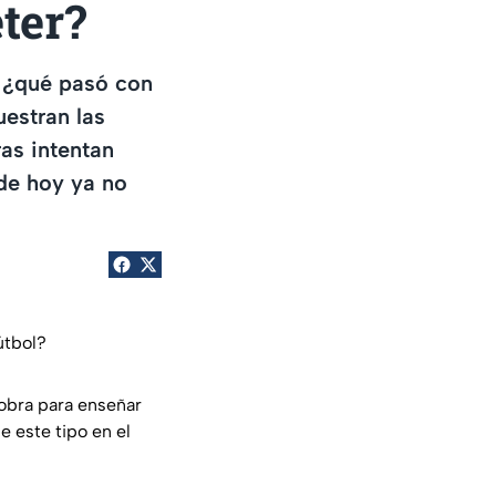
ter?
. ¿qué pasó con
estran las
as intentan
 de hoy ya no
útbol?
 obra para enseñar
 este tipo en el