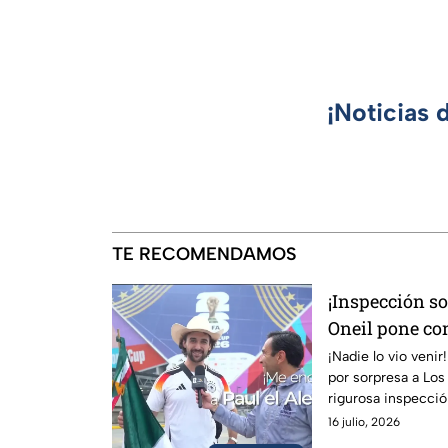
¡Noticias 
TE RECOMENDAMOS
¡Inspección s
Oneil pone con
Martinoli y al
¡Nadie lo vio venir
por sorpresa a Los
rigurosa inspección
García.
16 julio, 2026