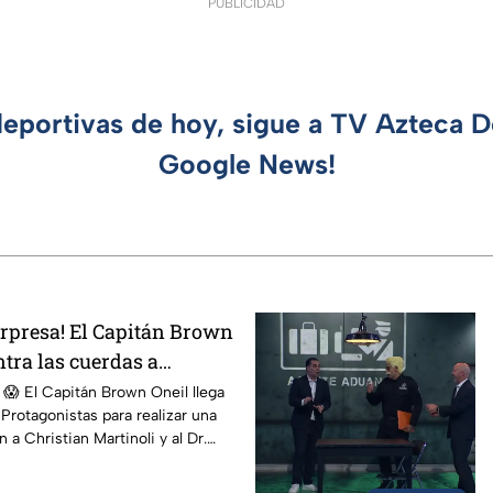
PUBLICIDAD
deportivas de hoy, sigue a TV Azteca 
Google News!
orpresa! El Capitán Brown
tra las cuerdas a
 Dr. García
! 😱 El Capitán Brown Oneil llega
 Protagonistas para realizar una
 a Christian Martinoli y al Dr.