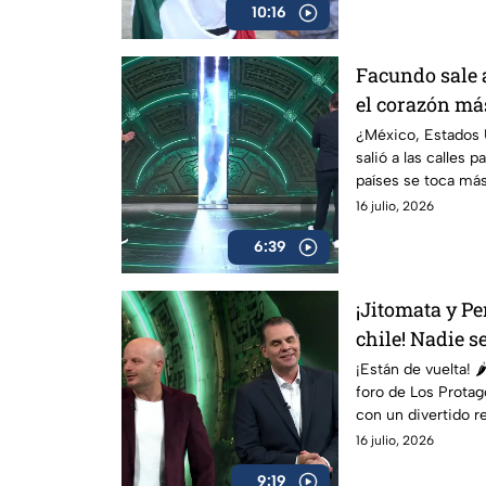
10:16
Facundo sale a
el corazón má
Protagonistas
¿México, Estados
salió a las calles p
países se toca más
prójimo.
16 julio, 2026
6:39
¡Jitomata y Pe
chile! Nadie s
Protagonistas
¡Están de vuelta! 🌶
foro de Los Protag
con un divertido re
protagonista.
16 julio, 2026
9:19