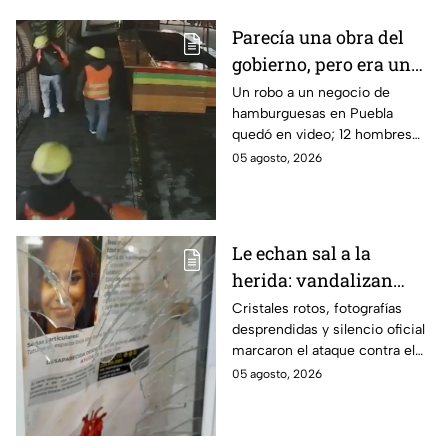
Parecía una obra del
gobierno, pero era un
robo planeado: Así
Un robo a un negocio de
hamburguesas en Puebla
saquearon negocio de
quedó en video; 12 hombres
hamburguesas en
habrían fingido ser
05 agosto, 2026
Puebla
trabajadores del gobierno
antes de entrar, golpear al
dueño y saquearlo.
Le echan sal a la
herida: vandalizan
memorial de
Cristales rotos, fotografías
desprendidas y silencio oficial
desaparecidos en
marcaron el ataque contra el
Veracruz en medio de
memorial de desaparecidos,
05 agosto, 2026
crisis
un espacio dedicado a quienes
siguen sin ser localizados.