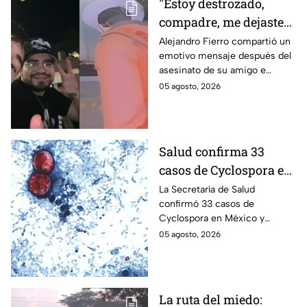
"Estoy destrozado,
compadre, me dejaste":
Así reaccionó
Alejandro Fierro compartió un
emotivo mensaje después del
Alejandro Fierro al
asesinato de su amigo e
asesinato del
influencer César Gastélum;
05 agosto, 2026
influencer César
mientras “La Beba” también se
Gastélum
enteró del fallecimiento en un
live de TikTok.
Salud confirma 33
casos de Cyclospora en
México: ¿en qué estado
La Secretaría de Salud
confirmó 33 casos de
se reportan los brotes
Cyclospora en México y
de diarrea explosiva?
mantiene investigaciones en
05 agosto, 2026
Guanajuato y Quintana Roo
para determinar el origen de
los contagios.
La ruta del miedo: