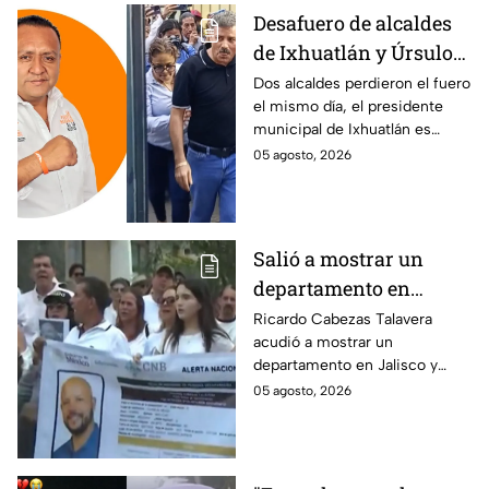
Desafuero de alcaldes
de Ixhuatlán y Úrsulo
Galván: uno de ellos
Dos alcaldes perdieron el fuero
el mismo día, el presidente
está implicado en el
municipal de Ixhuatlán es
asesinato de la
investigado por el secuestro y
05 agosto, 2026
periodista Roxana
asesinato de la periodista
Guzmán
Roxana Guzmán en Veracruz.
Salió a mostrar un
departamento en
Zapopan y no volvió a
Ricardo Cabezas Talavera
acudió a mostrar un
casa: Buscan a Ricardo
departamento en Jalisco y
Cabezas Talavera en
después desapareció;
05 agosto, 2026
Jalisco
autoridades mantienen su
búsqueda mientras colegas
refuerzan su seguridad.