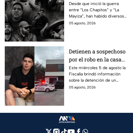
son los 10 influencers
Desde que inició la guerra
entre “Los Chapitos” y “La
asesinados por la
Mayiza”, han habido diversos
guerra entre "Los
asesinatos, entre ellos los de
05 agosto, 2026
Chapitos" y "La Mayiza"
10 influencers que incluyen a
César Gastélum.
Detienen a sospechoso
por el robo en la casa
de Karely Ruiz
Este miércoles 5 de agosto la
Fiscalía brindó información
sobre la detención de un
presunto responsable en el
05 agosto, 2026
robo a la casa de Karely Ruiz
en Nuevo León.