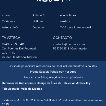
en vivo
Azteca 7
adn Noticias
TV Azteca
Noticias
a más +
Azteca UNO
Deportes
TV Azteca Internacional
TV AZTECA
CONTACTO
Periférico Sur 4121,
contacto@tvazteca.com
Col. Fuentes Del Pedregal,
55 1720 1313
| Conmutador
C.P. 14141,
Ciudad De México, México.
Aviso de privacidad
Preferencias de Cookies
Derechos
Inversionistas
Promo Espacio
Trabaja con nosotros
Programa de ética, integridad y cumplimiento
Defensor de Audiencias y Código de Ética de Televisión Azteca III y
Televisora del Valle de México
TV Azteca, M.R. & ©, TV Azteca, S.A.B. de C.V. Todos los derechos reservados,
2025.