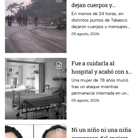
dejan cuerpos y
mensajes criminales
En menos de 24 horas, en
distintos puntos de Tabasco
en carreteras de
dejaron cuerpos y mensajes
Tabasco en un solo día
criminales en varias carreteras
05 agosto, 2026
del estado aterrorizando a los
habitantes. El gobierno no
puede controlar la crisis de
violencia.
Fue a cuidarla al
hospital y acabó con su
vida: Hombre habría
Una mujer de 78 años murió
tras un ataque mientras
asfixiado a su suegra
permanecía internada en un
mientras estaba
hospital de Veracruz;
05 agosto, 2026
internada en Veracruz
investigan a su yerno por
presuntamente haberla
asfixiado.
Ni un niño ni una niña