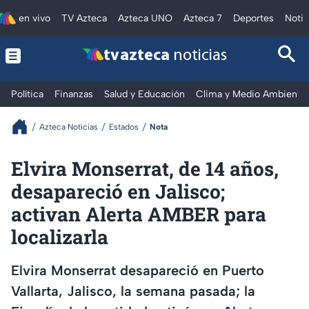
en vivo
TV Azteca
Azteca UNO
Azteca 7
Deportes
Notic
tv azteca
noticias
Política
Finanzas
Salud y Educación
Clima y Medio Ambiente
Azteca Noticias
Estados
Nota
Elvira Monserrat, de 14 años,
desapareció en Jalisco;
activan Alerta AMBER para
localizarla
Elvira Monserrat desapareció en Puerto
Vallarta, Jalisco, la semana pasada; la