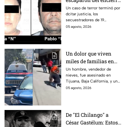
escaparon del encierro:
así cayó la pareja que
Un caso de terror terminó por
dcitar justicia, los
retenía a 19 migrantes
secuestradores de 19
en Puebla
migrantes recibieron una
05 agosto, 2026
sentencia en Puebla; esto es lo
que se sabe.
Un dolor que viven
miles de familias en
México: Así se
Un hombre, vendedor de
nieves, fue asesinado en
enteraron los
Tijuana, Baja California, y un
familiares de un
reportero captó el momento
05 agosto, 2026
vendedor de nieves de
en que su familia se enteró de
su asesinato en
la terrible noticia.
Tijuana, Baja California
De "El Chilango" a
César Gastélum: Estos