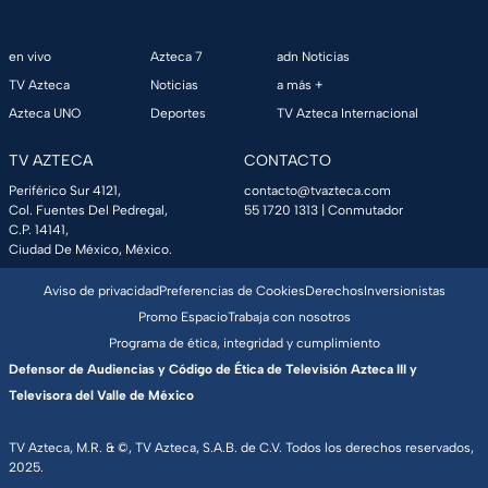
en vivo
Azteca 7
adn Noticias
TV Azteca
Noticias
a más +
Azteca UNO
Deportes
TV Azteca Internacional
TV AZTECA
CONTACTO
Periférico Sur 4121,
contacto@tvazteca.com
Col. Fuentes Del Pedregal,
55 1720 1313
| Conmutador
C.P. 14141,
Ciudad De México, México.
Aviso de privacidad
Preferencias de Cookies
Derechos
Inversionistas
Promo Espacio
Trabaja con nosotros
Programa de ética, integridad y cumplimiento
Defensor de Audiencias y Código de Ética de Televisión Azteca III y
Televisora del Valle de México
TV Azteca, M.R. & ©, TV Azteca, S.A.B. de C.V. Todos los derechos reservados,
2025.