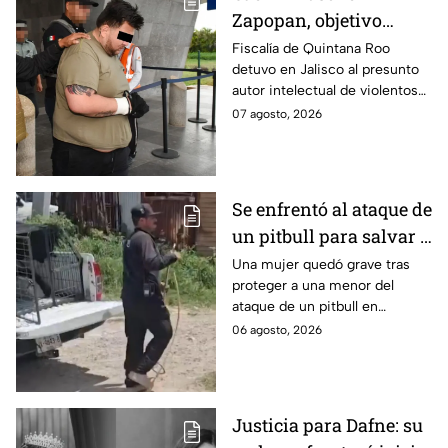
Zapopan, objetivo
prioritario en Playa del
Fiscalía de Quintana Roo
detuvo en Jalisco al presunto
Carmen
autor intelectual de violentos
ataques en fraccionamientos
07 agosto, 2026
de Playa del Carmen.
Se enfrentó al ataque de
un pitbull para salvar a
una menor; hoy lucha
Una mujer quedó grave tras
proteger a una menor del
por su vida en Zapopan
ataque de un pitbull en
Zapopan; la víctima sufrió
06 agosto, 2026
severas mordeduras y existe
riesgo de que pierda un brazo.
Justicia para Dafne: su