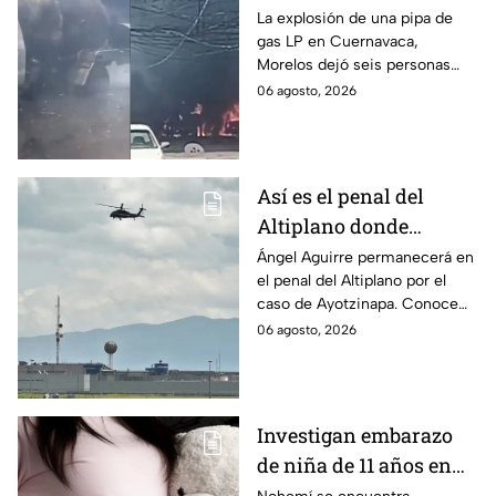
víctimas tras estallido
La explosión de una pipa de
gas LP en Cuernavaca,
en Morelos
Morelos dejó seis personas
hospitalizadas. IMSS informó
06 agosto, 2026
que las pacientes siguen
internadas y aún no hay parte
médico.
Así es el penal del
Altiplano donde
permanecerá Ángel
Ángel Aguirre permanecerá en
el penal del Altiplano por el
Aguirre por caso
caso de Ayotzinapa. Conoce
Ayotzinapa
dónde está, cómo es esta
06 agosto, 2026
prisión de máxima seguridad y
su historia.
Investigan embarazo
de niña de 11 años en
Matamoros,