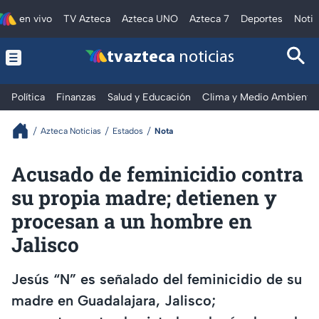
en vivo
TV Azteca
Azteca UNO
Azteca 7
Deportes
Notic
tv azteca
noticias
Política
Finanzas
Salud y Educación
Clima y Medio Ambiente
Azteca Noticias
Estados
Nota
Acusado de feminicidio contra
su propia madre; detienen y
procesan a un hombre en
Jalisco
Jesús “N” es señalado del feminicidio de su
madre en Guadalajara, Jalisco;