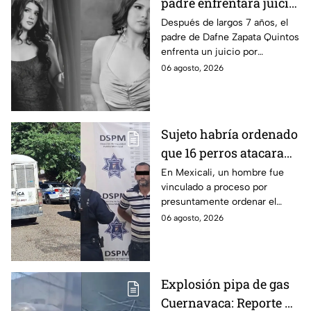
padre enfrentará juicio
por presunto abuso
Después de largos 7 años, el
padre de Dafne Zapata Quintos
cometido en 2019 en
enfrenta un juicio por
Tamaulipas
presuntamente abusar de la
06 agosto, 2026
menor cuando ella tenía
apenas 6 años.
Sujeto habría ordenado
que 16 perros atacaran
a su hermana con
En Mexicali, un hombre fue
vinculado a proceso por
discapacidad en
presuntamente ordenar el
Mexicali, BC
ataque de 16 perros contra su
06 agosto, 2026
hermana, quien tenía
discapacidad auditiva.
Explosión pipa de gas
Cuernavaca: Reporte de