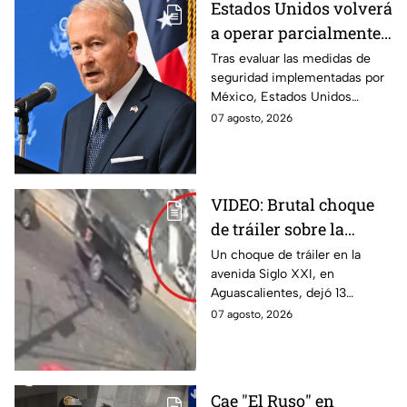
Estados Unidos volverá
a operar parcialmente
en Michoacán tras
Tras evaluar las medidas de
seguridad implementadas por
suspensión por
México, Estados Unidos
motivos de seguridad
reanudará parcialmente sus
07 agosto, 2026
actividades en Michoacán a
partir del 8 de agosto.
VIDEO: Brutal choque
de tráiler sobre la
avenida Siglo XXI en
Un choque de tráiler en la
avenida Siglo XXI, en
Aguascalientes deja
Aguascalientes, dejó 13
varios heridos y
heridos y varios vehículos
07 agosto, 2026
destrozos
destrozados; el conductor fue
detenido tras la carambola.
Cae "El Ruso" en