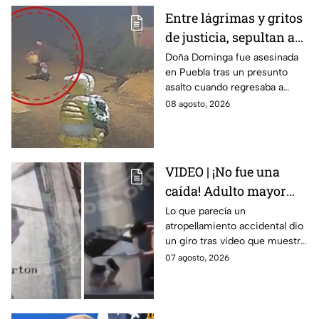
Entre lágrimas y gritos
de justicia, sepultan a
doña Dominga, la
Doña Dominga fue asesinada
en Puebla tras un presunto
abuelita asesinada tras
asalto cuando regresaba a
asalto en Amozoc,
casa; familiares y amigos la
08 agosto, 2026
Puebla
despidieron entre lágrimas y
exigieron justicia.
VIDEO | ¡No fue una
caída! Adulto mayor
muere atropellado por
Lo que parecía un
atropellamiento accidental dio
tráiler; joven lo empujó
un giro tras video que muestra
en Monterrey
cómo un joven empujó a
07 agosto, 2026
adulto mayor antes de ser
arrollado por un tráiler en
Monterrey.