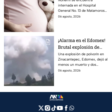
Nohemí se encuentra
internada en el Hospital
Tamaulipas; ¿qué pasó
General No. 13 de Matamoros
con Nohemí?
tras complicaciones por un
06 agosto, 2026
embarazo infantil; la Fiscalía de
Tamaulipas ya investiga.
¡Alarma en el Edomex!
Brutal explosión de
polvorín en Santa
Una explosión de polvorín en
Zinacantepec, Edomex, dejó al
María del Monte,
menos un muerto y dos
Zinacantepec; reportan
heridos; autoridades atiende la
06 agosto, 2026
al menos un muerto y
emergencia tras el estallido de
heridos
un taller clandestino.