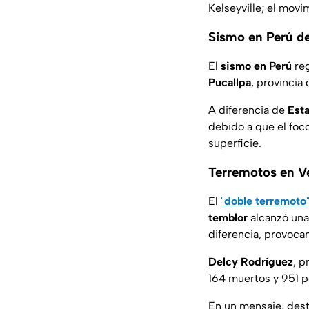
Kelseyville; el mov
Sismo en Perú d
El
sismo en Perú
reg
Pucallpa
, provincia
A diferencia de
Est
debido a que el foc
superficie.
Terremotos en Ve
El
"
doble terremoto
temblor
alcanzó una
diferencia, provoca
Delcy Rodríguez
, 
164 muertos y 951 p
En un mensaje, dest