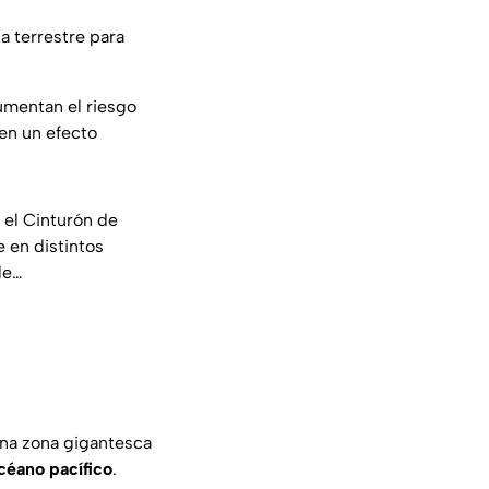
a terrestre para
umentan el riesgo
nen un efecto
 el Cinturón de
 en distintos
le…
una zona gigantesca
céano pacífico
.