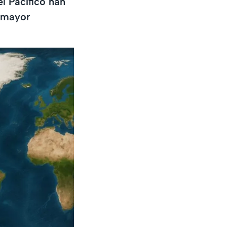
l Pacífico han
 mayor