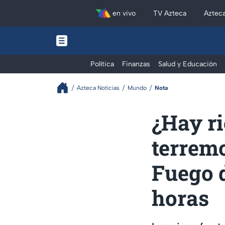
en vivo
TV Azteca
Aztec
Política
Finanzas
Salud y Educación
Azteca Noticias
Mundo
Nota
¿Hay r
terremo
Fuego d
horas