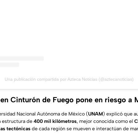
Una publicación compartida por Azteca Noticias (@aztecanoticias)
en Cinturón de Fuego pone en riesgo a 
versidad Nacional Autónoma de México (
UNAM
) explicó que 
 estructura de
400 mil kilómetros
, mejor conocida como el
C
cas tectónicas
de cada región se mueven e interactúan de man