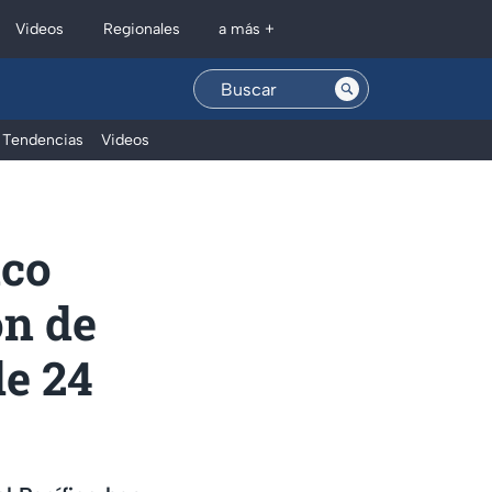
Regionales
Videos
a más +
Tendencias
Videos
nco
ón de
de 24