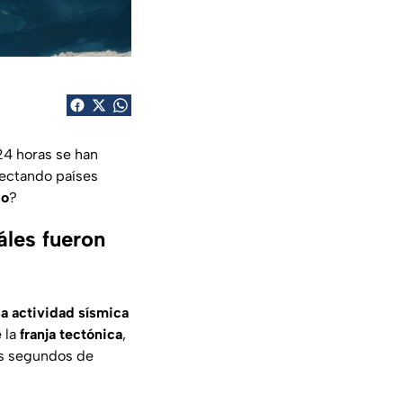
24 horas se han
fectando países
go
?
áles fueron
a actividad sísmica
 la
franja tectónica
,
as segundos de