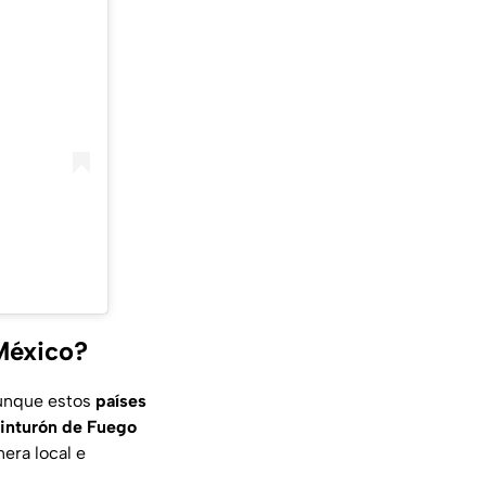
México?
aunque estos
países
inturón de Fuego
era local e