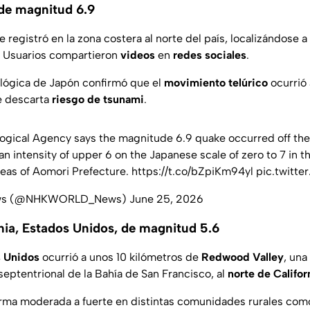
de magnitud 6.9
e registró en la zona costera al norte del país, localizándose a
. Usuarios compartieron
videos
en
redes sociales
.
lógica de Japón confirmó que el
movimiento telúrico
ocurrió
e descarta
riesgo de tsunami
.
gical Agency says the magnitude 6.9 quake occurred off the 
n intensity of upper 6 on the Japanese scale of zero to 7 in t
areas of Aomori Prefecture.
https://t.co/bZpiKm94yl
pic.twitt
ws (@NHKWORLD_News)
June 25, 2026
nia, Estados Unidos, de magnitud 5.6
 Unidos
ocurrió a unos 10 kilómetros de
Redwood Valley
, un
septentrional de la Bahía de San Francisco, al
norte de Califor
rma moderada a fuerte en distintas comunidades rurales com