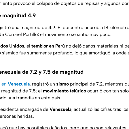
imiento provocó el colapso de objetos de repisas y algunos cor
e magnitud 4.9
istró una magnitud de 4.9. El epicentro ocurrió a 18 kilómetro
 de Coronel Portillo; el movimiento se sintió muy poco.
ados Unidos
, el
temblor en Perú
no dejó daños materiales ni p
o sísmico fue sumamente profundo, lo que amortiguó la onda e
nezuela de 7.2 y 7.5 de magnitud
" en
Venezuela
, registró un
sismo
principal de 7.2, mientras 
 magnitud de 7.5; el
movimiento telúrico
ocurrió con tan sol
ndo una tragedia en este país.
presidenta encargada de
Venezuela
, actualizó las cifras tras l
ersonas heridas.
acó que hay hospitales dañados, pero que no son relevantes,