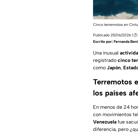
Cinco terremotos en Cint
Publicado 25/06/2026 | 🕑
Escrito por:
Fernanda Bení
Una inusual
activid
registrado
cinco te
como
Japón
,
Estado
Terremotos e
los países a
En menos de 24 hor
con movimientos tel
Venezuela
fue sacu
diferencia, pero ¿q