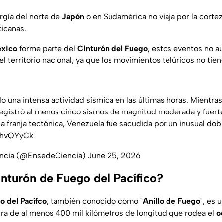
ergía del norte de
Japón
o en Sudamérica no viaja por la cortez
xicanas.
xico
forme parte del
Cinturón del Fuego
, estos eventos no a
l territorio nacional, ya que los movimientos telúricos no tie
o una intensa actividad sísmica en las últimas horas. Mientras
registró al menos cinco sismos de magnitud moderada y fuerte
a franja tectónica, Venezuela fue sacudida por un inusual dob
qEhvQYyCk
ncia (@EnsedeCiencia)
June 25, 2026
inturón de Fuego del Pacífico?
o del Pacífco
, también conocido como "
Anillo de Fuego
", es 
ra de al menos 400 mil kilómetros de longitud que rodea el
o