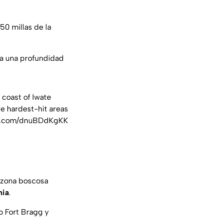
 50 millas de la
 a una profundidad
coast of Iwate
he hardest-hit areas
er.com/dnuBDdKgKK
a zona boscosa
nia
.
o Fort Bragg y