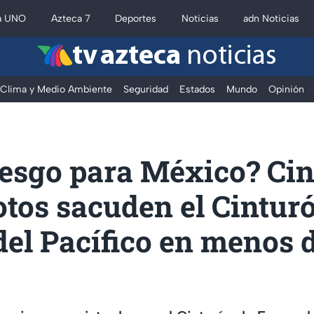
a UNO
Azteca 7
Deportes
Noticias
adn Noticias
tv azteca
noticias
Clima y Medio Ambiente
Seguridad
Estados
Mundo
Opinión
iesgo para México? Ci
tos sacuden el Cintur
el Pacífico en menos 