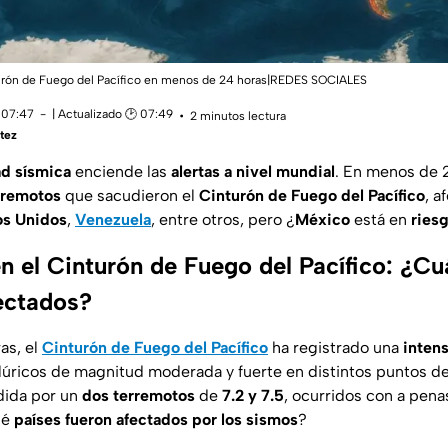
urón de Fuego del Pacífico en menos de 24 horas|REDES SOCIALES
 07:47
| Actualizado 🕑 07:49
2 minutos lectura
tez
ad sísmica
enciende las
alertas a nivel mundial
. En menos de 
rremotos
que sacudieron el
Cinturón de Fuego del Pacífico
, a
s Unidos
,
Venezuela
, entre otros, pero ¿
México
está en
ries
n el Cinturón de Fuego del Pacífico: ¿Cu
fectados?
as, el
Cinturón de Fuego del Pacífico
ha registrado
una
intens
úricos de magnitud moderada y fuerte en distintos puntos de
dida por un
dos terremotos
de
7.2 y 7.5
, ocurridos con a pen
ué
países fueron afectados por los sismos
?